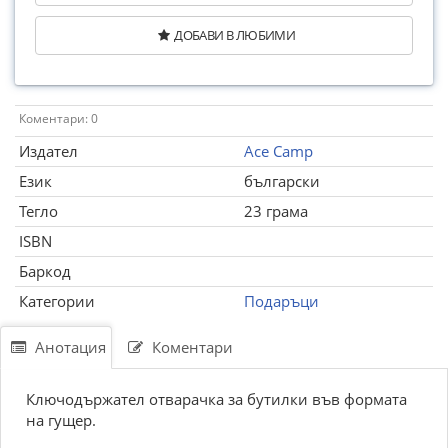
ДОБАВИ В ЛЮБИМИ
Коментари: 0
Издател
Ace Camp
Език
български
Тегло
23 грама
ISBN
Баркод
Категории
Подаръци
Анотация
Коментари
Ключодържател отварачка за бутилки във формата
на гущер.