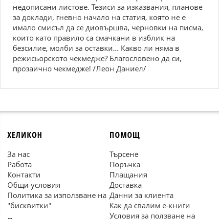
недописани листове. Тезиси за изказвания, планове
за доклади, гневно начало на статия, която не е
имало смисъл да се диовършва, черновки на писма,
които като правило са смачкани в изблик на
безсилие, молби за оставки... Какво ли няма в
режисьорското чекмедже? Благословено да си,
прозаично чекмедже! /Леон Даниел/
ХЕЛИКОН
ПОМОЩ
За нас
Търсене
Работа
Поръчка
Контакти
Плащания
Общи условия
Доставка
Политика за използване на
Данни за клиента
"бисквитки"
Как да свалим е-книги
Условия за ползване на