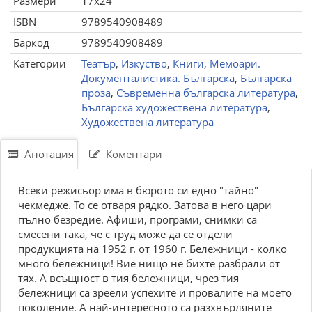
Размери
17x24
ISBN
9789540908489
Баркод
9789540908489
Категории
Театър
,
Изкуство
,
Книги
,
Мемоари.
Документалистика. Българска
,
Българска
проза
,
Съвременна българска литература
,
Българска художествена литература
,
Художествена литература
Анотация
Коментари
Всеки режисьор има в бюрото си едно "тайно"
чекмедже. То се отваря рядко. Затова в него цари
пълно безредие. Афиши, програми, снимки са
смесени така, че с труд може да се отдели
продукцията на 1952 г. от 1960 г. Бележници - колко
много бележници! Вие нищо не бихте разбрали от
тях. А всъщност в тия бележници, чрез тия
бележници са зреели успехите и провалите на моето
поколение. А най-интересното са разхвърляните