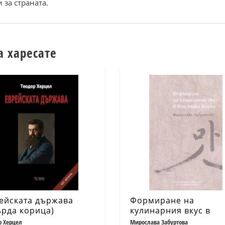
 за страната.
а харесате
ейската държава
Формиране на
ърда корица)
кулинарния вкус в
Република Корея
р Херцел
Мирослава Забуртова