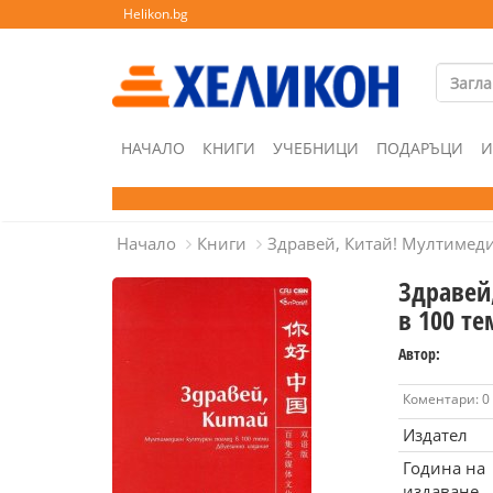
Helikon.bg
НАЧАЛО
КНИГИ
УЧЕБНИЦИ
ПОДАРЪЦИ
И
Начало
Книги
Здравей, Китай! Мултимеди
Здравей
в 100 т
Автор:
Коментари: 0
Издател
Година на
издаване