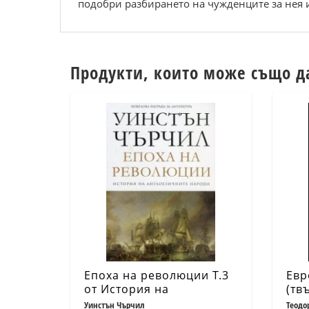
подобри разбирането на чужденците за нея и
Продукти, които може също д
Епоха на революции Т.3
Евр
от История на
(тв
англоезичните народи
Уинстън Чърчил
Теодо