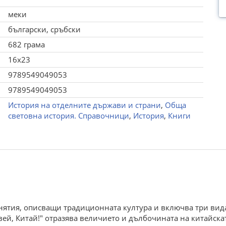
меки
български, сръбски
682 грама
16x23
9789549049053
9789549049053
История на отделните държави и страни
,
Обща
световна история. Справочници
,
История
,
Книги
онятия, описващи традиционната култура и включва три вид
ей, Китай!" отразява величието и дълбочината на китайскат