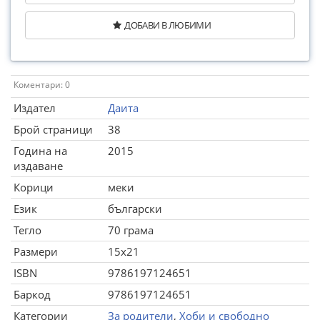
ДОБАВИ В ЛЮБИМИ
Коментари: 0
Издател
Даита
Брой страници
38
Година на
2015
издаване
Корици
меки
Език
български
Тегло
70 грама
Размери
15x21
ISBN
9786197124651
Баркод
9786197124651
Категории
За родители
,
Хоби и свободно