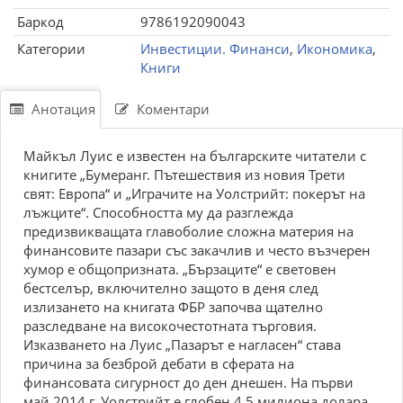
Баркод
9786192090043
Категории
Инвестиции. Финанси
,
Икономика
,
Книги
Анотация
Коментари
Майкъл Луис е известен на българските читатели с
книгите „Бумеранг. Пътешествия из новия Трети
свят: Европа“ и „Играчите на Уолстрийт: покерът на
лъжците“. Способността му да разглежда
предизвикващата главоболие сложна материя на
финансовите пазари със закачлив и често възчерен
хумор е общопризната. „Бързаците“ е световен
бестселър, включително защото в деня след
излизането на книгата ФБР започва щателно
разследване на високочестотната търговия.
Изказването на Луис „Пазарът е нагласен“ става
причина за безброй дебати в сферата на
финансовата сигурност до ден днешен. На първи
май 2014 г. Уолстрийт е глобен 4,5 милиона долара