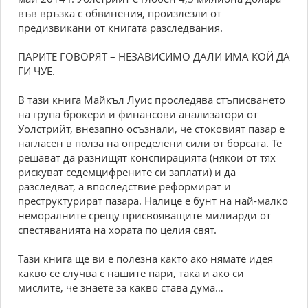
във връзка с обвинения, произлезли от
предизвикани от книгата разследвания.
ПАРИТЕ ГОВОРЯТ – НЕЗАВИСИМО ДАЛИ ИМА КОЙ ДА
ГИ ЧУЕ.
В тази книга Майкъл Луис проследява стъписването
на група брокери и финансови анализатори от
Уолстрийт, внезапно осъзнали, че стоковият пазар е
нагласен в полза на определени сили от борсата. Те
решават да разнищят конспирацията (някои от тях
рискуват седемцифрените си заплати) и да
разследват, а впоследствие реформират и
преструктурират пазара. Налице е бунт на най-малко
неморалните срещу присвояващите милиарди от
спестяванията на хората по целия свят.
Тази книга ще ви е полезна както ако нямате идея
какво се случва с нашите пари, така и ако си
мислите, че знаете за какво става дума…