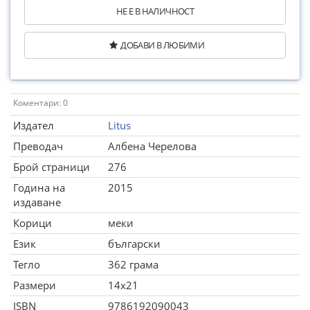
НЕ Е В НАЛИЧНОСТ
ДОБАВИ В ЛЮБИМИ
Коментари: 0
Издател
Litus
Преводач
Албена Черелова
Брой страници
276
Година на
2015
издаване
Корици
меки
Език
български
Тегло
362 грама
Размери
14x21
ISBN
9786192090043