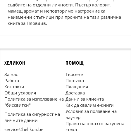
съдбите на отделни личности. Пъстър колорит,
мамещ аромат и неповторимо настроение са
неизменни спътници при прочита на тази различна
книга за Пловдив.
ХЕЛИКОН
ПОМОЩ
За нас
Търсене
Работа
Поръчка
Контакти
Плащания
Общи условия
Доставка
Политика за използване на
Данни за клиента
"бисквитки"
Как да свалим е-книги
Условия за ползване на
Политика за сигурност на
ваучер
личните данни
Право на отказ от закупена
service@helikon.bg
стока