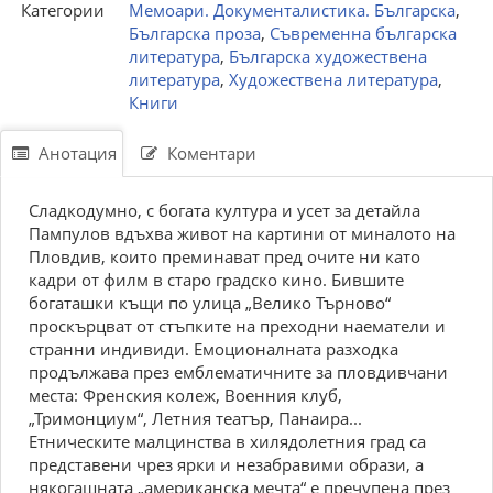
Категории
Мемоари. Документалистика. Българска
,
Българска проза
,
Съвременна българска
литература
,
Българска художествена
литература
,
Художествена литература
,
Книги
Анотация
Коментари
Сладкодумно, с богата култура и усет за детайла
Пампулов вдъхва живот на картини от миналото на
Пловдив, които преминават пред очите ни като
кадри от филм в старо градско кино. Бившите
богаташки къщи по улица „Велико Търново“
проскърцват от стъпките на преходни наематели и
странни индивиди. Емоционалната разходка
продължава през емблематичните за пловдивчани
места: Френския колеж, Военния клуб,
„Тримонциум“, Летния театър, Панаира...
Етническите малцинства в хилядолетния град са
представени чрез ярки и незабравими образи, а
някогашната „американска мечта“ е пречупена през