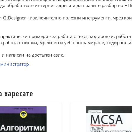
 да обработвате интернет адреси и да правите разбор на H
t и QtDesigner - изключително полезни инструменти, чрез к
практически примери - за работа с текст, кодировки, работа 
о работа с нишки, мрежово и уеб прог­рамиране, кодиране и
 и написан на достъпен език.
администратор
а харесате