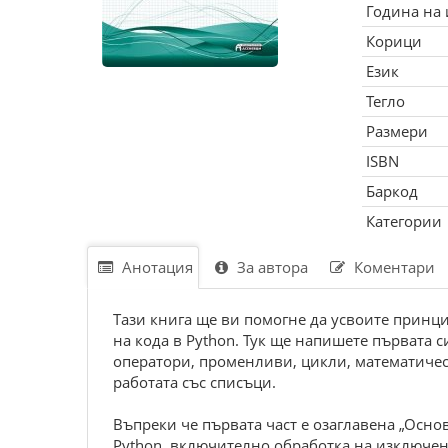
Година на
Корици
Език
Тегло
Размери
ISBN
Баркод
Категории
Анотация
За автора
Коментари
Тази книга ще ви помогне да усвоите принци
на кода в Python. Тук ще напишете първата 
оператори, променливи, цик­ли, математичес
работата със списъци.
Въпреки че първата част е озаглавена „Основ
Python, включително обработка на изключен