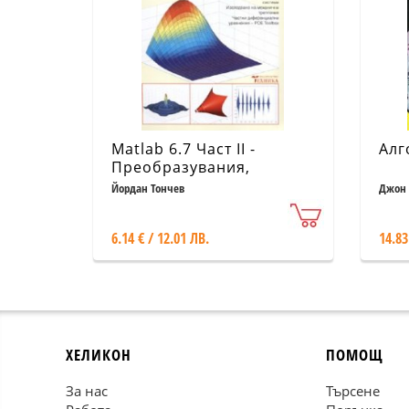
Matlab 6.7 Част II -
Алг
Преобразувания,
изчисления,
Йордан Тончев
Джон 
визуализация
6.14 € / 12.01 ЛВ.
14.83
ХЕЛИКОН
ПОМОЩ
За нас
Търсене