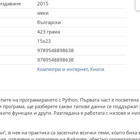
 издаване
2015
меки
български
423 грама
15x23
9789548898638
9789548898638
Компютри и интернет
,
Книги
пите на програмирането с Python. Първата част е посветена
си прoграма, ще разберете какви типове данни се поддържат
ките функции и други. Разгледана е работата с низове и ни
и“, в нея на практика са засегнати всички теми, които бих
ия, отваряне и затваряне на файлове, обектно ориентирано