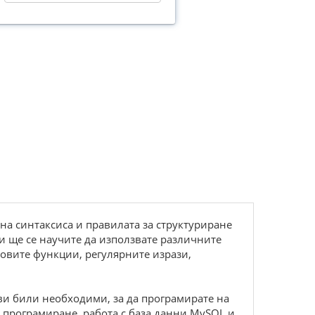
 на синтаксиса и правилата за структуриране
 и ще се научите да използвате различните
зовите функции, регулярните изрази,
а ви били необходими, за да програмирате на
 програмиране, работа с база данни MySQL и