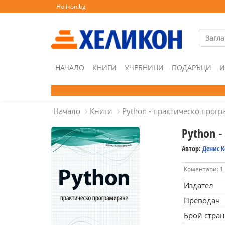
Helikon.bg
НАЧАЛО
КНИГИ
УЧЕБНИЦИ
ПОДАРЪЦИ
И
Начало
Книги
Python - практическо прог
Python 
Автор:
Денис 
Коментари: 1
Издател
Преводач
Брой стра