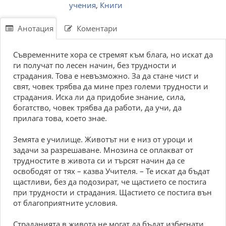
учения
,
Книги
Анотация
Коментари
Съвременните хора се стремят към блага, но искат да
ги получат по лесен начин, без трудности и
страдания. Това е невъзможно. За да стане чист и
свят, човек трябва да мине през големи трудности и
страдания. Иска ли да придобие знание, сила,
богатство, човек трябва да работи, да учи, да
прилага това, което знае.
Земята е училище. Животът ни е низ от уроци и
задачи за разрешаване. Мнозина се оплакват от
трудностите в живота си и търсят начин да се
освободят от тях – казва Учителя. – Те искат да бъдат
щастливи, без да подозират, че щастието се постига
при трудности и страдания. Щастието се постига вън
от благоприятните условия.
Страданията в живота не могат да бъдат избегнати,