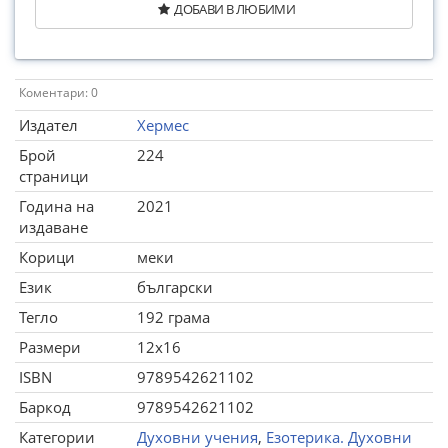
ДОБАВИ В ЛЮБИМИ
Коментари: 0
Издател
Хермес
Брой
224
страници
Година на
2021
издаване
Корици
меки
Език
български
Тегло
192 грама
Размери
12x16
ISBN
9789542621102
Баркод
9789542621102
Категории
Духовни учения
,
Езотерика. Духовни