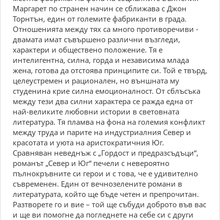
Маргарет по странен начин се сближава с Джон
Торнтън, един от големите фабриканти в града.
Отношенията между тях са много противоречиви -
двамата имат съвършено различни възгледи,
характери и обществено положение. Тя е
интелигентна, силна, горда и независима млада
жена, готова да отстоява принципите си. Той е твърд,
целеустремен и рационален, но външната му
студенина крие силна емоционалност. От сблъсъка
между тези два силни характера се ражда една от
най-великите любовни истории в световната
литература. Тя пламва на фона на големия конфликт
между труда и парите на индустриалния Север и
красотата и уюта на аристократичния Юг.
Сравняван неведнъж с „Гордост и предразсъдъци“,
романът „Север и Юг“ печели с невероятно
пълнокръвните си герои и с това, че е удивително
съвременен. Един от вечнозелените романи в
литературата, който ще бъде четен и препрочитан.
Разтворете го и вие – той ще събуди доброто във вас
и ще ви помогне да погледнете на себе си с други