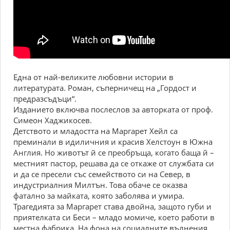
Една от най-великите любовни истории в
литературата. Роман, съперничещ на „Гордост и
предразсъдъци“.
Изданието включва послеслов за авторката от проф.
Симеон Хаджикосев.
Детството и младостта на Маргарет Хейл са
преминали в идиличния и красив Хелстоун в Южна
Англия. Но животът й се преобръща, когато баща й –
местният пастор, решава да се откаже от службата си
и да се пресели със семейството си на Север, в
индустриалния Милтън. Това обаче се оказва
фатално за майката, която заболява и умира.
Трагедията за Маргарет става двойна, защото губи и
приятелката си Беси – младо момиче, което работи в
местна фабрика. На фона на социалните вълнения