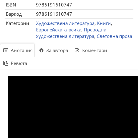
ISBN
9786191610747
Баркод
9786191610747
Категории
Художествена литература
,
Книги
,
Европейска класика
,
Преводна
художествена литература
,
Световна проза
Анотация
За автора
Коментари
Ревюта