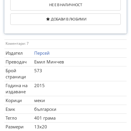
НЕ Е В НАЛИЧНОСТ
ДОБАВИ В ЛЮБИМИ
Коментари: 7
Издател
Персей
Преводач
Емил Минчев
Брой
573
страници
Година на
2015
издаване
Корици
меки
Език
български
Тегло
401 грама
Размери
13x20