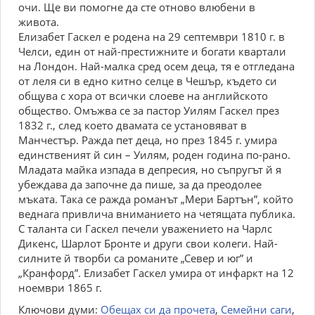
очи. Ще ви помогне да сте отново влюбени в
живота.
Елизабет Гаскел е родена на 29 септември 1810 г. в
Челси, един от най-престижните и богати квартали
на Лондон. Най-малка сред осем деца, тя е отгледана
от леля си в едно китно селце в Чешър, където си
общува с хора от всички слоеве на английското
общество. Омъжва се за пастор Уилям Гаскел през
1832 г., след което двамата се установяват в
Манчестър. Ражда пет деца, но през 1845 г. умира
единственият й син – Уилям, роден година по-рано.
Младата майка изпада в депресия, но съпругът й я
убеждава да започне да пише, за да преодолее
мъката. Така се ражда романът „Мери Бартън”, който
веднага привлича вниманието на четящата публика.
С таланта си Гаскел печели уважението на Чарлс
Дикенс, Шарлот Бронте и други свои колеги. Най-
силните й творби са романите „Север и юг” и
„Кранфорд”. Елизабет Гаскел умира от инфаркт на 12
ноември 1865 г.
Ключови думи:
Обещах си да прочета
,
Семейни саги
,