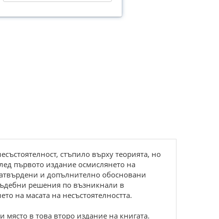
есъстоятелност, стъпило върху теорията, но
след първото издание осмислянето на
 затвърдени и допълнително обосновани
 съдебни решения по възникнали в
ето на масата на несъстоятелността.
 място в това второ издание на книгата.