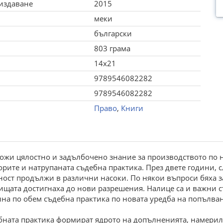
 издаване
2015
меки
български
803 грама
14x21
9789546082282
9789546082282
Право
,
Книги
ложи цялостно и задълбочено знание за производството по н
рите и натрупаната съдебна практика. През двете години, 
лност продължи в различни насоки. По някои въпроси бяха
ищата достигнаха до нови разрешения. Налице са и важни
на по обем съдебна практика по новата уредба на попълван
бната практика формират ядрото на допълненията, намерили