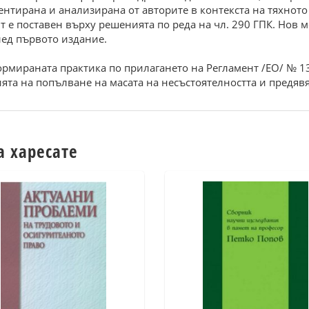
ентирана и анализирана от авторите в контекста на тяхното
 е поставен върху решенията по реда на чл. 290 ГПК. Нов 
лед първото издание.
ормираната практика по прилагането на Регламент /ЕО/ № 13
ята на попълване на масата на несъстоятелността и предяв
а харесате