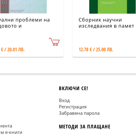
уални проблеми на
Сборник научни
довото и
изследвания в памет
гурителното право
професор Петко Поп
I
 € / 20.01 ЛВ.
12.78 € / 25.00 ЛВ.
ВКЛЮЧИ СЕ!
Вход
Регистрация
Забравена парола
иента
МЕТОДИ ЗА ПЛАЩАНЕ
им е-книги