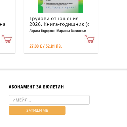
Трудови отношения
 на
2026. Книга-годишник (с
ов
достъп до
Лариса Тодорова; Мариана Василева;
Теодора Дичева; Марио Първанов
специализиран сайт)
27.00 € / 52.81 ЛВ.
АБОНАМЕНТ ЗА БЮЛЕТИН