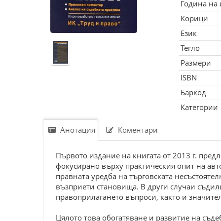
Година на
Корици
Език
Тегло
Размери
ISBN
Баркод
Категории
Анотация
Коментари
Първото издание на книгата от 2013 г. пред
фокусирано върху практическия опит на авто
правната уредба на търговската несъстояте
възприети становища. В други случаи съдил
правоприлагането въпроси, както и значител
Цялото това обогатяване и развитие на съде