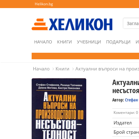
Helikon.bg
НАЧАЛО
КНИГИ
УЧЕБНИЦИ
ПОДАРЪЦИ
И
Начало
Книги
Актуални въпроси на произ
Актуалн
несъсто
Автор:
Стефан 
Коментари: 0
Издател
Брой стра