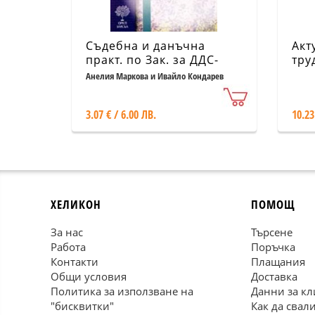
Съдебна и данъчна
Акт
практ. по Зак. за ДДС-
тру
старо
оси
Анелия Маркова и Ивайло Кондарев
Т.XI
3.07 € / 6.00 ЛВ.
10.23
ХЕЛИКОН
ПОМОЩ
За нас
Търсене
Работа
Поръчка
Контакти
Плащания
Общи условия
Доставка
Политика за използване на
Данни за кл
"бисквитки"
Как да свал