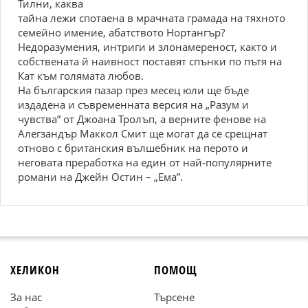
Тилни, каква
тайна лежи спотаена в мрачната грамада на тяхното
семейно имение, абатството Нортангър?
Недоразумения, интриги и злонамереност, както и
собствената й наивност поставят спънки по пътя на
Кат към голямата любов.
На българския пазар през месец юли ще бъде
издадена и съвременната версия на „Разум и
чувства” от Джоана Тролъп, а верните фенове на
Алегзандър Маккол Смит ще могат да се срещнат
отново с британския вълшебник на перото и
неговата преработка на един от най-популярните
романи на Джейн Остин – „Ема”.
ХЕЛИКОН
ПОМОЩ
За нас
Търсене