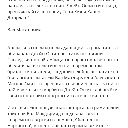
паралелна вселена, в която Джейн Остин си връща,
пресъздавайки по своему Тони Хил и Карол
Джордан.“
Вал Макдърмид
Апетитът за нови и нови адаптации на романите на
обичаната Джейн Остин не стихва от години.
Последният и най-амбициозен проект в тази насока
обединява няколко известни съвремененни
британски писатели, сред които добре познатите на
българските читатели Вал Макдърмид и Алегзандър
Маккол Смит - те пренасят в съвремеността някои от
най-известните творби на Джейн Остин, добавяйки
своя неповторим почерк към класическия текст.
Изключително популярната авторка на криминални
трилъри Вал Макдърмид представя своята
съвременна версия на романа „Абатството
Нортангър”, в което главната героиня вече не е