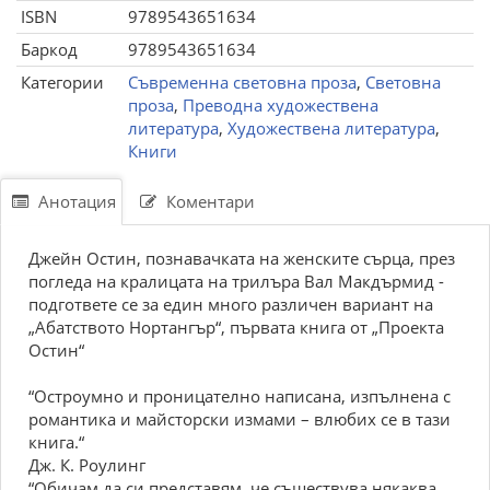
ISBN
9789543651634
Баркод
9789543651634
Категории
Съвременна световна проза
,
Световна
проза
,
Преводна художествена
литература
,
Художествена литература
,
Книги
Анотация
Коментари
Джейн Остин, познавачката на женските сърца, през
погледа на кралицата на трилъра Вал Макдърмид -
подгответе се за един много различен вариант на
„Абатството Нортангър“, първата книга от „Проекта
Остин“
“Остроумно и проницателно написана, изпълнена с
романтика и майсторски измами – влюбих се в тази
книга.“
Дж. К. Роулинг
“Обичам да си представям, че съществува някаква