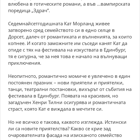
влюбена в готическите романи, а във ...вампирската
поредица „Здрач”.
Седемнайсетгодишната Кат Морланд живее
затворено сред семейството си в едно селце в
Дорсет, далеч от романтиката и вълненията, за които
копнее. И когато заможните им съседи канят Кат да
отиде с тях на фестивала на изкуствата в Единбург,
тя е сигурна, че за нея това е начало на вълнуващи
приключения.
Неопитното, романтично момиче е увлечено в един
постоянен празник – нови приятели и приятелки,
танци, театрални постановки, вихърът от събития на
фестивала в Единбург. Появата на красивия, но
загадъчен Хенри Тилни осигурява и романтичната
страст, която Кат е виждала в мечтите си.
Но не всичко е такова, каквото изглежда. Истински
ли са новите приятелства? Какво се крие зад
очарователната фасада на изисканото семейство