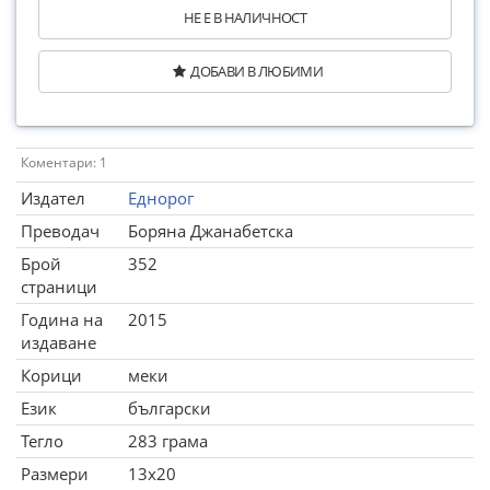
НЕ Е В НАЛИЧНОСТ
ДОБАВИ В ЛЮБИМИ
Коментари: 1
Издател
Еднорог
Преводач
Боряна Джанабетска
Брой
352
страници
Година на
2015
издаване
Корици
меки
Език
български
Тегло
283 грама
Размери
13x20