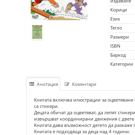
издаване
Корици
Език
Тегло
Размери
ISBN
Баркод
Категории
Анотация
Коментари
Книгата включва илюстрации за оцветяване о
са стикери.
Децата обичат да оцветяват, да лепят стикер
извършват координирани движения с двете с
Книгата дава възможност детето да разкаже 
Книгата е подходяща за деца над 4 години.