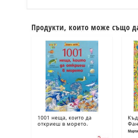
Продукти, които може също д
1001 неща, които да
Къд
откриеш в морето.
Фан
Книга-игра
път
Марти