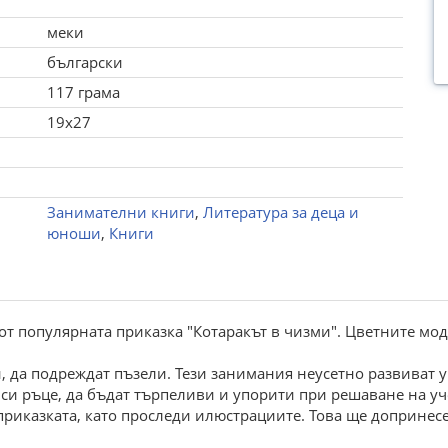
меки
български
117 грама
19x27
Занимателни книги
,
Литература за деца и
юноши
,
Книги
т популярната приказка "Котаракът в чизми". Цветните мод
и, да подреждат пъзели. Тези занимания неусетно развиват у
и ръце, да бъдат търпеливи и упорити при решаване на уч
приказката, като проследи илюстрациите. Това ще допринесе