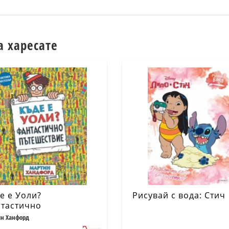
а харесате
е е Уоли?
Рисувай с вода: Стич
тастично
ешествие
н Ханфорд