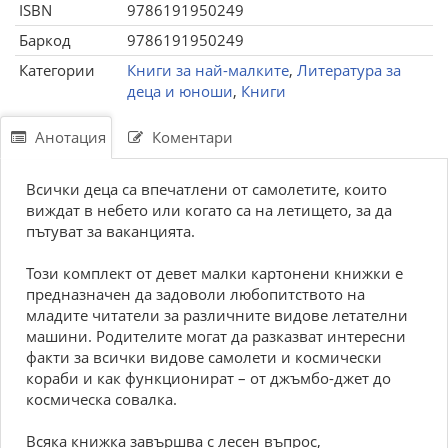
ISBN
9786191950249
Баркод
9786191950249
Категории
Книги за най-малките
,
Литература за
деца и юноши
,
Книги
Анотация
Коментари
Всички деца са впечатлени от самолетите, които
виждат в небето или когато са на летището, за да
пътуват за ваканцията.
Този комплект от девет малки картонени книжки е
предназначен да задоволи любопитството на
младите читатели за различните видове летателни
машини. Родителите могат да разказват интересни
факти за всички видове самолети и космически
кораби и как функционират – от джъмбо-джет до
космическа совалка.
Всяка книжка завършва с лесен въпрос,