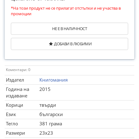
*На този продукт не се прилагат отстъпки и не участва в
промоции
НЕ Е В НАЛИЧНОСТ
ДОБАВИ В ЛЮБИМИ
Коментари: 0
Издател
Книгомания
Година на
2015
издаване
Корици
твърди
Език
български
Тегло
381 грама
Размери
23x23