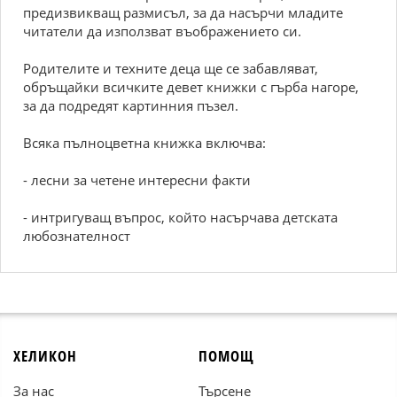
предизвикващ размисъл, за да насърчи младите
читатели да използват въображението си.
Родителите и техните деца ще се забавляват,
обръщайки всичките девет книжки с гърба нагоре,
за да подредят картинния пъзел.
Всяка пълноцветна книжка включва:
- лесни за четене интересни факти
- интригуващ въпрос, който насърчава детската
любознателност
ХЕЛИКОН
ПОМОЩ
За нас
Търсене