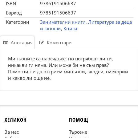
ISBN
9786191506637
Баркод
9786191506637
Категории
Занимателни книги
,
Литература за деца
и юноши
,
Книги
Анотация
Коментари
Миньоните са навсядъке, но потрябват ли ти,
никакви ги няма. Или може би не съм прав?
Помогни ни да открием миньони, злодеи, смехории
и какво ли още не.
ХЕЛИКОН
ПОМОЩ
За нас
Търсене