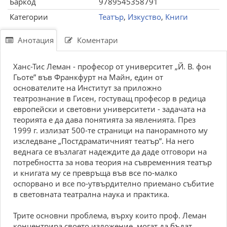
Баркод
9789545358791
Категории
Театър
,
Изкуство
,
Книги
Анотация
Коментари
Ханс-Тис Леман - професор от университет „Й. В. фон
Гьоте” във Франкфурт на Майн, един от
основателите на Институт за приложно
театрознание в Гисен, гостуващ професор в редица
европейски и световни университети - задачата на
теорията е да дава понятията за явленията. През
1999 г. излизат 500-те страници на панорамното му
изследване „Постдраматичният театър”. На него
веднага се възлагат надеждите да даде отговори на
потребността за нова теория на съвременния театър
и книгата му се превръща във все по-малко
оспорвано и все по-утвърдително приемано събитие
в световната театрална наука и практика.
Трите основни проблема, върху които проф. Леман
концентрира своето изложение, могат да бъдат