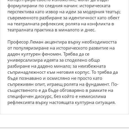
формулирани по следния начин: историческата
перспектива като извор на идеи за модерния театър;
съвременното разбиране за идентичност като обект
на театралната рефлексия; ролята на конфликта в
театралната практика в миналото и днес.
Професор Леман акцентира върху необходимостта
от популяризиране на историческото развитие на
даден културен феномен. Трябва да се
универсализира идеята за споделено общо
разбиране на дадено минало; за неизбежната
съпринадлежност към неговия корпус. То трябва да
бъде познавано и осмисляно не просто като
съпреживян опит, играещ ролята на фундамент. По-
същественото е да бъде обговаряно в рамките на
специфичен дискурс, без който е немисилима
рефлексията върху настоящата културна ситуация.