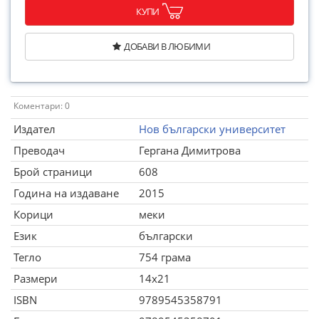
КУПИ
ДОБАВИ В ЛЮБИМИ
Коментари: 0
Издател
Нов български университет
Преводач
Гергана Димитрова
Брой страници
608
Година на издаване
2015
Корици
меки
Език
български
Тегло
754 грама
Размери
14x21
ISBN
9789545358791