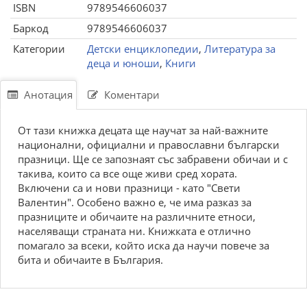
ISBN
9789546606037
Баркод
9789546606037
Категории
Детски енциклопедии
,
Литература за
деца и юноши
,
Книги
Анотация
Коментари
От тази книжка децата ще научат за най-важните
национални, официални и православни български
празници. Ще се запознаят със забравени обичаи и с
такива, които са все още живи сред хората.
Включени са и нови празници - като "Свети
Валентин". Особено важно е, че има разказ за
празниците и обичаите на различните етноси,
населяващи страната ни. Книжката е отлично
помагало за всеки, който иска да научи повече за
бита и обичаите в България.