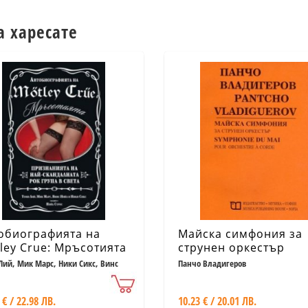
а харесате
обиографията на
Майска симфония за
ley Crue: Мръсотията
струнен оркестър
Лий, Мик Марс, Ники Сикс, Винс
Панчо Владигеров
 Нийл Строс
 € / 22.98 ЛВ.
10.23 € / 20.01 ЛВ.