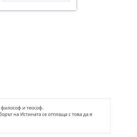
н философ и теософ.
орът на Истината се отплаща с това да я