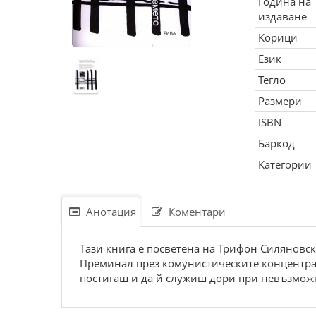
Година на
издаване
Корици
Език
Тегло
Размери
ISBN
Баркод
Категории
Анотация
Коментари
Тази книга е посветена на Трифон Силяновски
Преминал през комунистическите концентраци
постигаш и да й служиш дори при невъзмож