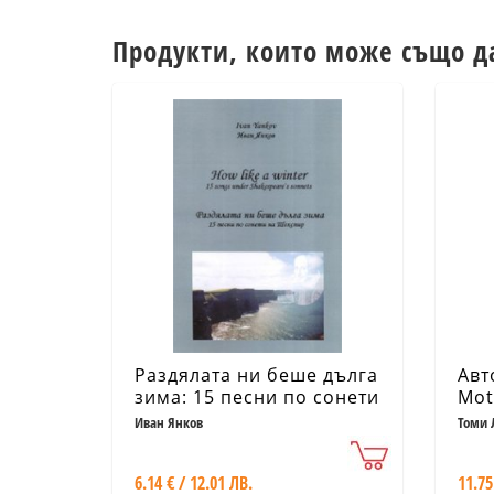
Продукти, които може също д
Раздялата ни беше дълга
Авт
зима: 15 песни по сонети
Mot
на Шекспир
Иван Янков
Томи 
Нийл,
6.14 € / 12.01 ЛВ.
11.75