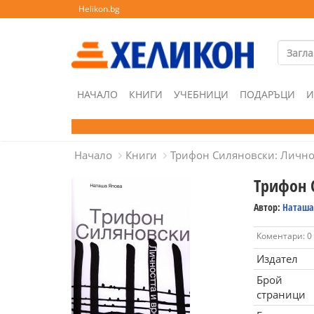
Helikon.bg
НАЧАЛО
КНИГИ
УЧЕБНИЦИ
ПОДАРЪЦИ
И
Начало
Книги
Трифон Силяновски: Лично
Трифон 
Автор:
Наташа
Коментари: 0
Издател
Брой
страници