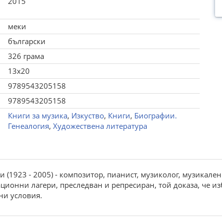
2015
меки
български
326 грама
13x20
9789543205158
9789543205158
Книги за музика
,
Изкуство
,
Книги
,
Биографии.
Генеалогия
,
Художествена литература
 (1923 - 2005) - композитор, пианист, музиколог, музикале
онни лагери, преследван и репресиран, той доказа, че изб
ни условия.