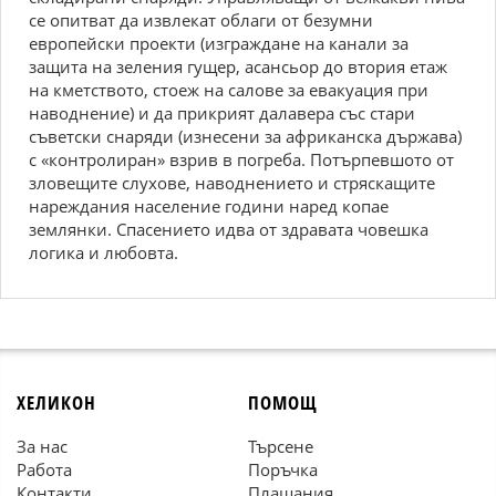
се опитват да извлекат облаги от безумни
европейски проекти (изграждане на канали за
защита на зеления гущер, асансьор до втория етаж
на кметството, стоеж на салове за евакуация при
наводнение) и да прикрият далавера със стари
съветски снаряди (изнесени за африканска държава)
с «контролиран» взрив в погреба. Потърпевшото от
зловещите слухове, наводнението и стряскащите
нареждания население години наред копае
землянки. Спасението идва от здравата човешка
логика и любовта.
ХЕЛИКОН
ПОМОЩ
За нас
Търсене
Работа
Поръчка
Контакти
Плащания