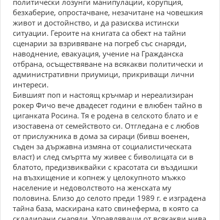
политически лозунги манипулации, корупция,
безхаберие, опростачване, незачитане на човешкия
живот и достойнство, и да разисква истински
ситуации. Героите на книгата са обект на тайни
сценарии за взривяване на погреб със снаряди,
наводнение, евакуация, учение на Гражданска
отбрана, осъществяване на всякакви политически и
административни приумици, прикриващи лични
интереси.
Бившият поп и настоящ кръчмар и нереализиран
рокер Фичо вече двадесет години е влюбен тайно в
циганката Росина. Тя е родена в селското блато и е
изоставена от семейството си. Отгледана е с любов
от прислужника в дома за сираци (бивш военен,
съден за държавна измяна от социалистическата
власт) и след смъртта му живее с биволицата си в
блатото, предизвиквайки с красотата си въздишки
на възхищение и копнеж у целокупното мъжко
население и недоволството на женската му
половина. Близо до селото преди 1989 г. е изградена
тайна база, маскирана като свинеферма, в която са
складирани снаряди. Управляващи от всякакви нива