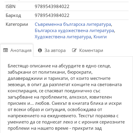
ISBN
9789543984022
Баркод
9789543984022
Категории
Съвременна българска литература
,
Българска художествена литература
,
Художествена литература
,
Книги
Анотация
За автора
Коментари
Блестящо описание на абсурдите в едно селце,
забъркани от политикани, бюрократи,
далавераджиии и тарикати, от които местните
зевзеци, в опит да разплетат конците на световната
конспирация, се спасяват поединично със
загърбване на проблемите, алкохол, язвителен
присмех и... любов. Смехът в книгата блика и искри
от всеки образ и ситуация, освобождава от
напрежението на ежедневието. Текстът поразява с
умението да се поднесат леко и с ирония сериозните
проблеми на нашето време - прикрити зад