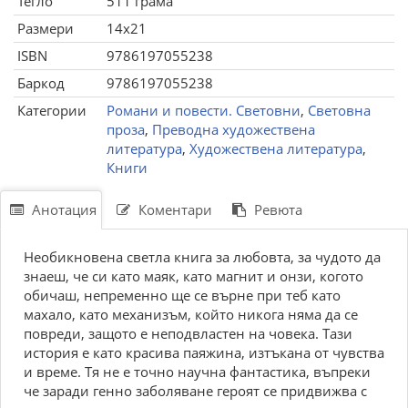
Тегло
511 грама
Размери
14x21
ISBN
9786197055238
Баркод
9786197055238
Категории
Романи и повести. Световни
,
Световна
проза
,
Преводна художествена
литература
,
Художествена литература
,
Книги
Анотация
Коментари
Ревюта
Необикновена светла книга за любовта, за чудото да
знаеш, че си като маяк, като магнит и онзи, когото
обичаш, непременно ще се върне при теб като
махало, като механизъм, който никога няма да се
повреди, защото е неподвластен на човека. Тази
история е като красива паяжина, изтъкана от чувства
и време. Тя не е точно научна фантастика, въпреки
че заради генно заболяване героят се придвижва с