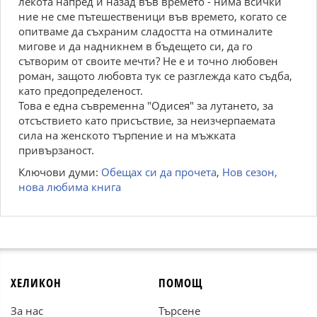
лекота напред и назад във времето - нима всички
ние не сме пътешественици във времето, когато се
опитваме да съхраним сладостта на отминалите
мигове и да надникнем в бъдещето си, да го
сътворим от своите мечти? Не е и точно любовен
роман, защото любовта тук се разглежда като съдба,
като предопределеност.
Това е една съвременна "Одисея" за лутането, за
отсъствието като присъствие, за неизчерпаемата
сила на женското търпение и на мъжката
привързаност.
Ключови думи:
Обещах си да прочета
,
Нов сезон,
нова любима книга
ХЕЛИКОН
ПОМОЩ
За нас
Търсене