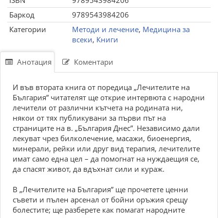
ISBN
9789543984206
Баркод
9789543984206
Категории
Методи и лечение
,
Медицина за
всеки
,
Книги
Анотация
Коментари
И във втората книга от поредица „Лечителите на
България” читателят ще открие интервюта с народни
лечители от различни кътчета на родината ни,
някои от тях публикувани за първи път на
страниците на в. „България Днес”. Независимо дали
лекуват чрез билколечение, масажи, биоенергия,
минерали, рейки или друг вид терапия, лечителите
имат само една цел – да помогнат на нуждаещия се,
да спасят живот, да вдъхнат сили и кураж.
В „Лечителите на България” ще прочетете ценни
съвети и пълен арсенал от бойни оръжия срещу
болестите; ще разберете как помагат народните