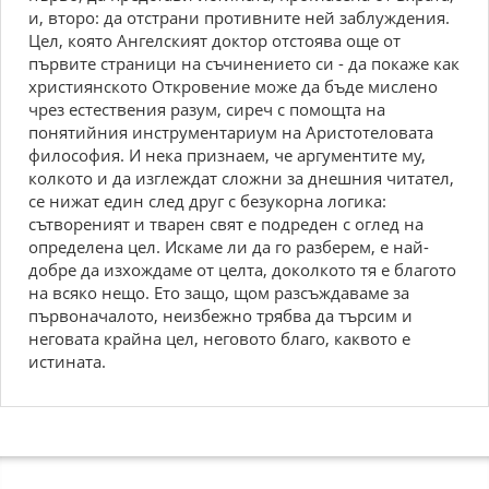
и, второ: да отстрани противните ней заблуждения.
Цел, която Ангелският доктор отстоява още от
първите страници на съчинението си - да покаже как
християнското Откровение може да бъде мислено
чрез естествения разум, сиреч с помощта на
понятийния инструментариум на Аристотеловата
философия. И нека признаем, че аргументите му,
колкото и да изглеждат сложни за днешния читател,
се нижат един след друг с безукорна логика:
сътвореният и тварен свят е подреден с оглед на
определена цел. Искаме ли да го разберем, е най-
добре да изхождаме от целта, доколкото тя е благото
на всяко нещо. Ето защо, щом разсъждаваме за
първоначалото, неизбежно трябва да търсим и
неговата крайна цел, неговото благо, каквото е
истината.