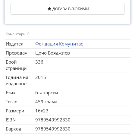
ДОБАВИ В ЛЮБИМИ
Коментари: 0
Издател
Фондация Комунитас
Преводач
Цочо Бояджиев
Брой
336
страници
Година на
2015
издаване
Език
български
Тегло
459 грама
Размери
16x23
ISBN
9789549992830
Баркод
9789549992830