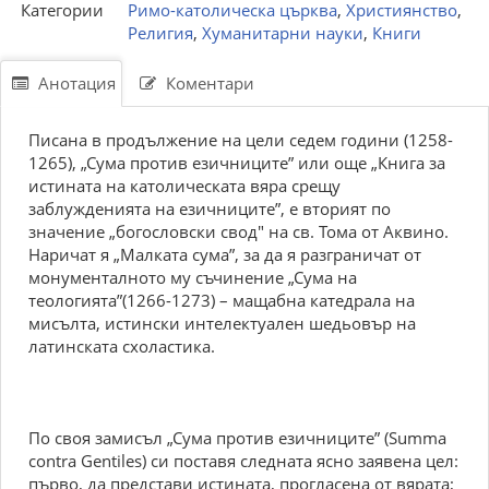
Категории
Римо-католическа църква
,
Християнство
,
Религия
,
Хуманитарни науки
,
Книги
Анотация
Коментари
Писана в продължение на цели седем години (1258-
1265), „Сума против езичниците” или още „Книга за
истината на католическата вяра срещу
заблужденията на езичниците”, е вторият по
значение „богословски свод" на св. Тома от Аквино.
Наричат я „Малката сума”, за да я разграничат от
монументалното му съчинение „Сума на
теологията”(1266-1273) – мащабна катедрала на
мисълта, истински интелектуален шедьовър на
латинската схоластика.
По своя замисъл „Сума против езичниците” (Summa
contra Gentiles) си поставя следната ясно заявена цел:
първо, да представи истината, прогласена от вярата;