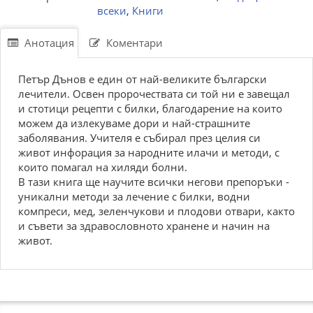
всеки
,
Книги
Анотация
Коментари
Петър Дънов е един от най-великите български
лечители. Освен пророчествата си той ни е завещал
и стотици рецепти с билки, благодарение на които
можем да излекуваме дори и най-страшните
заболявания. Учителя е събирал през целия си
живот инфорация за народните илачи и методи, с
които помагал на хиляди болни.
В тази книга ще научите всички негови препоръки -
уникални методи за лечение с билки, водни
компреси, мед, зеленчукови и плодови отвари, както
и съвети за здравословното хранене и начин на
живот.