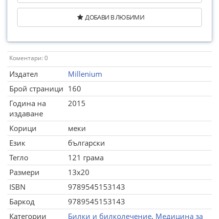
ДОБАВИ В ЛЮБИМИ
Коментари: 0
Издател
Millenium
Брой страници
160
Година на
2015
издаване
Корици
меки
Език
български
Тегло
121 грама
Размери
13x20
ISBN
9789545153143
Баркод
9789545153143
Категории
Билки и билколечение
,
Медицина за