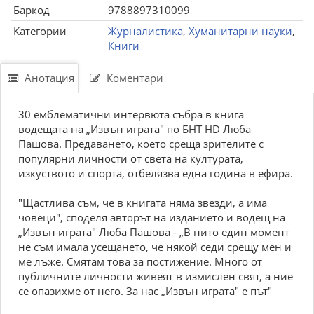
Баркод
9788897310099
Категории
Журналистика
,
Хуманитарни науки
,
Книги
Анотация
Коментари
30 емблематични интервюта събра в книга
водещата на „Извън играта" по БНТ HD Люба
Пашова. Предаването, което среща зрителите с
популярни личности от света на културата,
изкуството и спорта, отбелязва една година в ефира.
"Щастлива съм, че в книгата няма звезди, а има
човеци", споделя авторът на изданието и водещ на
„Извън играта" Люба Пашова - „В нито един момент
не съм имала усещането, че някой седи срещу мен и
ме лъже. Смятам това за постижение. Много от
публичните личности живеят в измислен свят, а ние
се опазихме от него. За нас „Извън играта" е път"