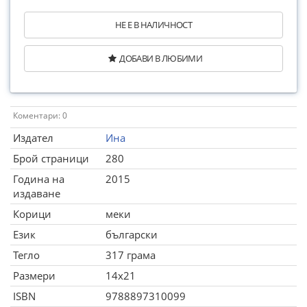
НЕ Е В НАЛИЧНОСТ
ДОБАВИ В ЛЮБИМИ
Коментари: 0
Издател
Ина
Брой страници
280
Година на
2015
издаване
Корици
меки
Език
български
Тегло
317 грама
Размери
14x21
ISBN
9788897310099