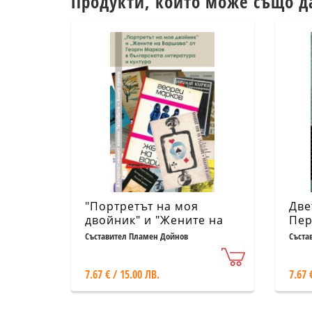
Продукти, които може също д
"Портретът на моя
Две
двойник" и "Жените на
Пер
Варшава" от Георги
изт
Съставител Пламен Дойнов
Съста
Марков в българската
лит
литература и култура
7.67 € / 15.00 ЛВ.
7.67 