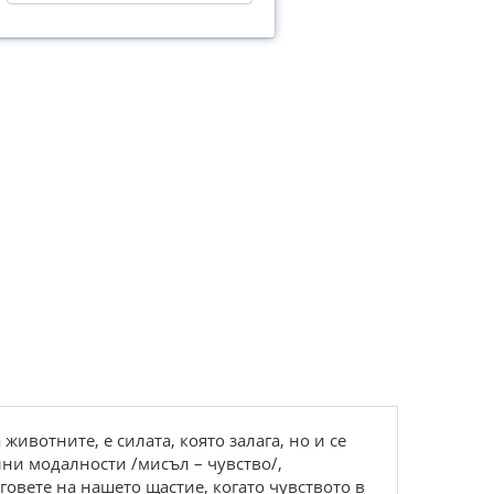
ивотните, е силата, която залага, но и се
ни модалности /мисъл – чувство/,
говете на нашето щастие, когато чувството в