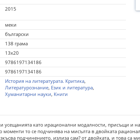
2015
меки
български
138 грама
13x20
9786197134186
9786197134186
История на литературата. Критика
,
Литературознание
,
Език и литература
,
Хуманитарни науки
,
Книги
 и усещанията като ирационални модалности, присъщи и на ж
о моменти то се подчинява на мисълта в двойката рационал
зкъсва подчинението, излиза сам? от двойката, и това са ми