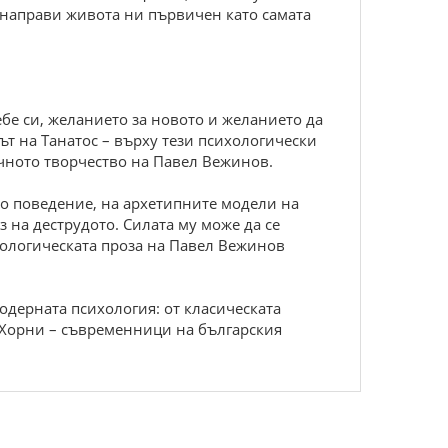
 направи живота ни първичен като самата
ебе си, желанието за новото и желанието да
ът на Танатос – върху тези психологически
чното творчество на Павел Вежинов.
ко поведение, на архетипните модели на
 на деструдото. Силата му може да се
ихологическата проза на Павел Вежинов
одерната психология: от класическата
 Хорни – съвременници на българския