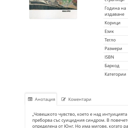
Година на
издаване
Корици
Език
Тегло
Размери
ISBN
Баркод
Категории
Анотация
Коментари
„Човешкото чувство, което е над интуицията
преборва със суицидния синдром. В повeчет
определена от Юнг. Но има мигове, когато ра