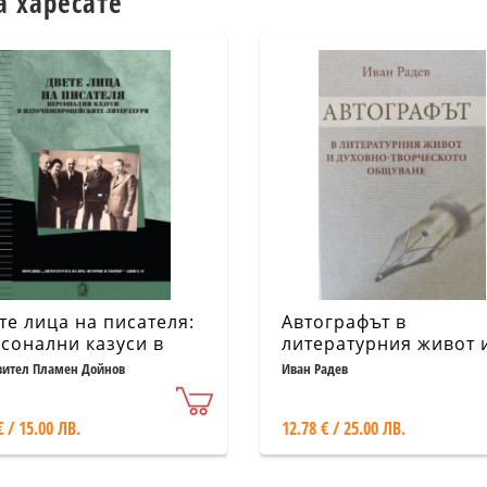
а харесате
те лица на писателя:
Автографът в
сонални казуси в
литературния живот 
очноевропейските
духовно-творческото
вител Пламен Дойнов
Иван Радев
ература
общуване
€ / 15.00 ЛВ.
12.78 € / 25.00 ЛВ.