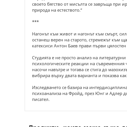
своето бягство от мисълта се завръща при 
природа на естеството.“
***
Нагонът към живот и нагонът към смърт, сил
останеш верен на старото, стремежът към ща
катексиси Антон Баев прави първи цялостен
Студията е не просто анализ на литературни
психологическите реакции на съвременния чо
насочи навътре и тогава се стига до мазохи
вибрира върху двата варианта и показва ка
Изследването се базира на интердисциплина
психоанализа на Фройд, през Юнг и Адлер д
писател.