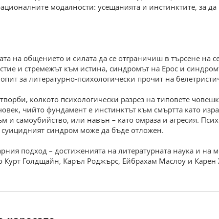
ирационалните модалности: усещанията и инстинктите, за да
ата на общението и силата да се отграничиш в търсене на с
стие и стремежът към истина, синдромът на Ерос и синдром
 опит за литературно-психологически прочит на белетристи
 творби, колкото психологически разрез на типовете човеш
век, чийто фундамент е инстинктът към смъртта като израз
зъм и самоубийство, или навън – като омраза и агресия. Пс
к суицидният синдром може да бъде отложен.
рния подход – достиженията на литературната наука и на м
о Курт Голдщайн, Каръл Роджърс, Ейбрахам Маслоу и Карен