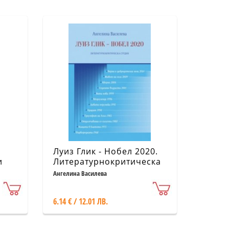
Луиз Глик - Нобел 2020.
и
Литературнокритическа
студия
Ангелина Василева
6.14 € / 12.01 ЛВ.