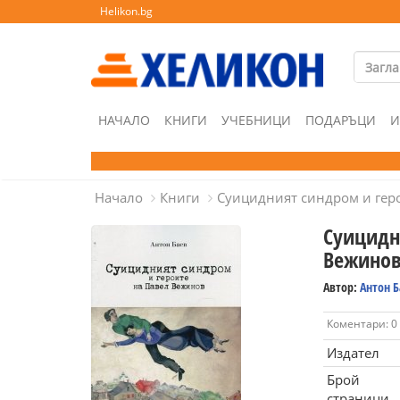
Helikon.bg
НАЧАЛО
КНИГИ
УЧЕБНИЦИ
ПОДАРЪЦИ
И
Начало
Книги
Суицидният синдром и гер
Суицидн
Вежино
Автор:
Антон Б
Коментари: 0
Издател
Брой
страници