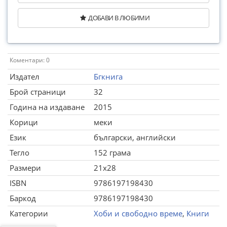
ДОБАВИ В ЛЮБИМИ
Коментари: 0
Издател
Бгкнига
Брой страници
32
Година на издаване
2015
Корици
меки
Език
български, английски
Тегло
152 грама
Размери
21x28
ISBN
9786197198430
Баркод
9786197198430
Категории
Хоби и свободно време
,
Книги