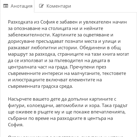
Анотация
Коментари
Разходката из София е забавен и увлекателен начин
за опознаване на столицата ни и нейните
забележителности. Картините за оцветяване и
дорисуване пресъздават познати места и улици и
разказват любопитни истории. Обединени в общ
маршрут за разходка, страниците на тази книга могат
да се използват и за пътеводител на децата в
централната част на града. Пречупени през
съвременните интереси на малчуганите, текстовете
и илюстрациите включват елементите на
съвременната градска среда.
Насърчете вашето дете да допълни картините с
фигури, колоездачи, автомобили и хора. Така градът
ще оживее в ръцете му и ще покаже впечатленията,
събрани по време на разходките в центъра на
София.