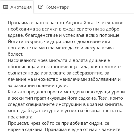
Анотация
Коментари
Пранаяма е важна част от Ащанга йога. Тя е еднакво
необходима за всички в ежедневието ни за добро
здраве, благоденствие и успех във всяко поприще.
Йогите твърдят, че дори само с докосване или
повтаряне на мантра може да се излекува всяка
болест.
Насочваното чрез мисълта и волята дишане е
обновяваща и възстановяваща сила, която можете
съзнателно да използвате за себеразвитие, за
лечение на множество неизлечими заболявания и
за различни полезни цели.
Книгата предлага прости методи и подходящи уроци
а всеки тип практикуващи йога садхана. Тези, които
следват специалните инструкции в края на книгата,
могат да бъдат сигурни в успеха и безопасността на
практиката.
Процесът, чрез който се придобиват сидхи, се
нарича садхана. Пранаяма е една от най - важните