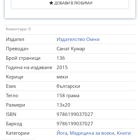
ДОБАВИ В ЛЮБИМИ
Коментари: 0
Издател
Издателство Омни
Преводач
Санат Кумар
Брой страници
136
Година на издаване
2015
Корици
меки
Език
български
Тегло
158 грама
Размери
13x20
ISBN
9786199037027
Баркод
9786199037027
Категории
Йога
,
Медицина за всеки
,
Книги