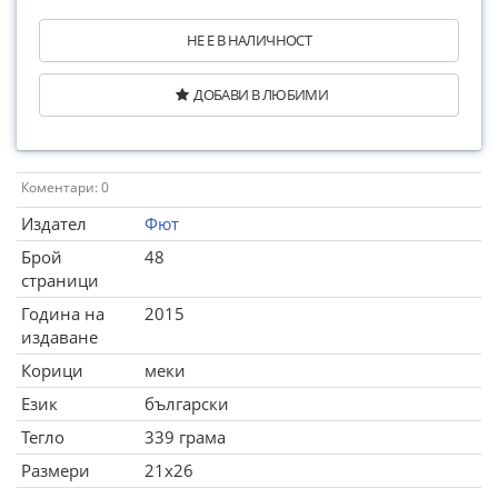
НЕ Е В НАЛИЧНОСТ
ДОБАВИ В ЛЮБИМИ
Коментари: 0
Издател
Фют
Брой
48
страници
Година на
2015
издаване
Корици
меки
Език
български
Тегло
339 грама
Размери
21x26