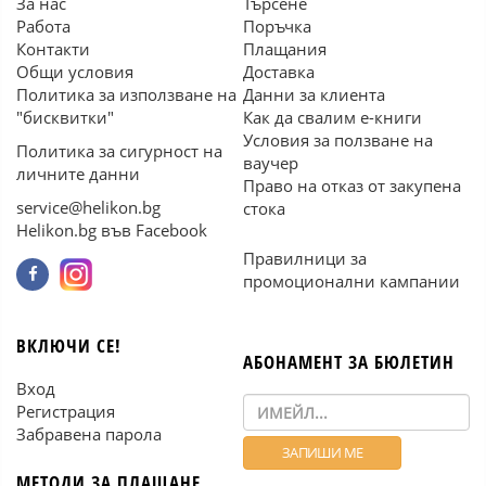
За нас
Търсене
Работа
Поръчка
Контакти
Плащания
Общи условия
Доставка
Политика за използване на
Данни за клиента
"бисквитки"
Как да свалим е-книги
Условия за ползване на
Политика за сигурност на
ваучер
личните данни
Право на отказ от закупена
service@helikon.bg
стока
Helikon.bg във Facebook
Правилници за
промоционални кампании
ВКЛЮЧИ СЕ!
АБОНАМЕНТ ЗА БЮЛЕТИН
Вход
Регистрация
Забравена парола
МЕТОДИ ЗА ПЛАЩАНЕ