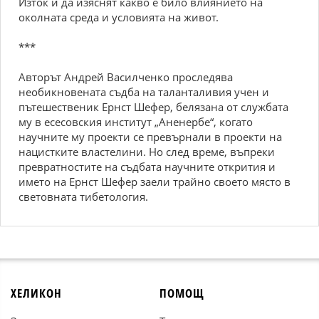
Изток и да изяснят какво е било влиянието на
околната среда и условията на живот.
***
Авторът Андрей Василченко проследява
необикновената съдба на таланталивия учен и
пътешественик Ернст Шефер, белязана от службата
му в есесовския институт „Аненербе“, когато
научните му проекти се превърнали в проекти на
нацистките властелини. Но след време, въпреки
превратностите на съдбата научните открития и
името на Ернст Шефер заели трайно своето място в
световната тибетология.
ХЕЛИКОН
ПОМОЩ