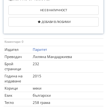
НЕ Е В НАЛИЧНОСТ
ДОБАВИ В ЛЮБИМИ
Коментари: 0
Издател
Паритет
Преводач
Лиляна Мандаджиева
Брой
232
страници
Година на
2015
издаване
Корици
меки
Език
български
Тегло
258 грама