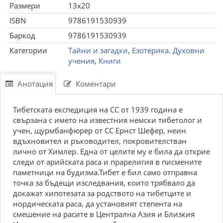
Размери
13x20
ISBN
9786191530939
Баркод
9786191530939
Категории
Тайни и загадки
,
Езотерика. Духовни
учения
,
Книги
Анотация
Коментари
Тибетската експедиция на СС от 1939 година е
свързана с името на известния немски тибетолог и
учен, щурмбанфюрер от СС Ернст Шефер, неин
вдъхновител и ръководител, покровителстван
лично от Химлер. Една от целите му е била да открие
следи от арийската раса и прарелигия в писмените
паметници на будизма.Тибет е бил само отправна
точка за бъдещи изследвания, които трябвало да
докажат хипотезата за родството на тибетците и
нордическата раса, да установият степента на
смешение на расите в Централна Азия и Близкия