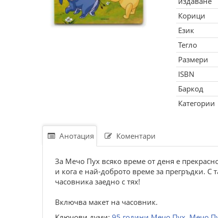
издаване
Корици
Език
Тегло
Размери
ISBN
Баркод
Категории
Анотация
Коментари
За Мечо Пух всяко време от деня е прекрасно
и кога е най-доброто време за прегръдки. С
часовника заедно с тях!
Включва макет на часовник.
Ключови думи:
95 години Мечо Пух
,
Мечо П