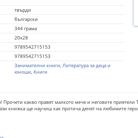
твърди
български
344 грама
20x28
9789542715153
9789542715153
Занимателни книги
,
Литература за деца и
юноши
,
Книги
! Прочети какво правят малкото мече и неговите приятели Т
 тази книжка ще научиш как протича денят на любимите гер
ух