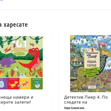
а харесате
 неща намери и
Детектив Пиер 4. По
керите залепи!
следите на
озаври
Лабиринтената
Хиро Камигаки