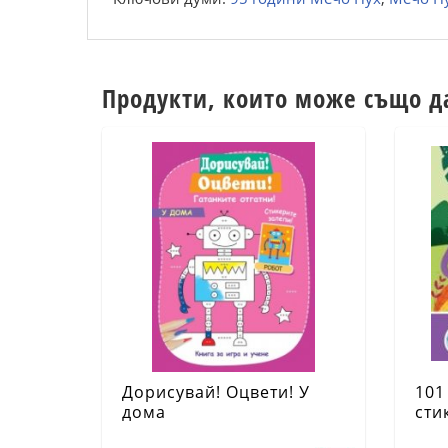
Продукти, които може също д
Дорисувай! Оцвети! У
101
дома
сти
Дин