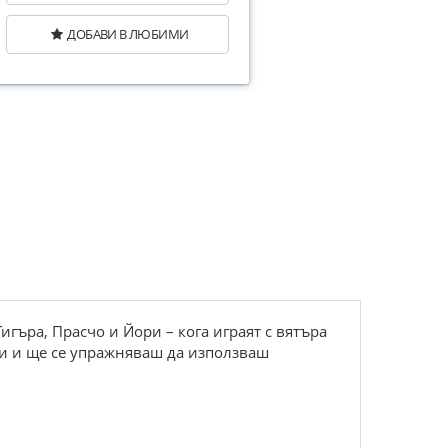
ДОБАВИ В ЛЮБИМИ
игъра, Прасчо и Йори – кога играят с вятъра
ои и ще се упражняваш да използваш