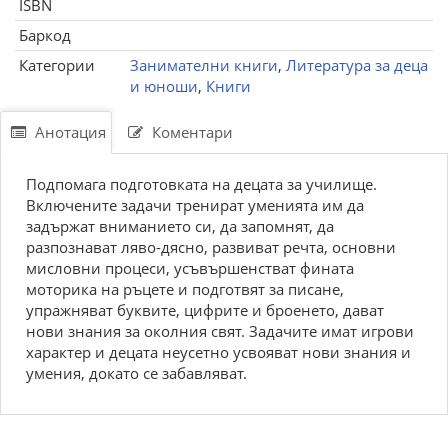
ISBN
Баркод
Категории
Занимателни книги
,
Литература за деца
и юноши
,
Книги
Анотация
Коментари
Подпомага подготовката на децата за училище.
Включените задачи тренират уменията им да
задържат вниманието си, да запомнят, да
разпознават ляво-дясно, развиват речта, основни
мисловни процеси, усъвършенстват фината
моторика на ръцете и подготвят за писане,
упражняват буквите, цифрите и броенето, дават
нови знания за околния свят. Задачите имат игрови
характер и децата неусетно усвояват нови знания и
умения, докато се забавляват.