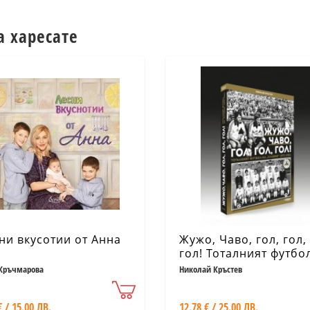
а харесате
ни вкусотии от Анна
Жужо, Чаво, гол, гол,
гол! Тоталният футбо
"Славия" (1971-1981)
Кръчмарова
Николай Кръстев
€ / 15.00 ЛВ.
12.78 € / 25.00 ЛВ.