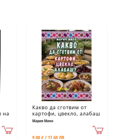
Какво да сготвим от
л на
картофи, цвекло, алабаш
Мария Миен
9.00 € / 17.60 ЛВ.