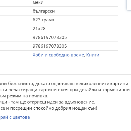
меки
български
623 грама
21x28
9786197078305
9786197078305
Хоби и свободно време
,
Книги
гони безсънието, докато оцветяваш великолепните картини.
ани релаксиращи картини с изящни детайли и хармонични 
към режим на почивка.
ици - там ще откриеш идеи за вдъхновение.
и се и посрещни спокойно добрия нощен сън!
рай с цветове