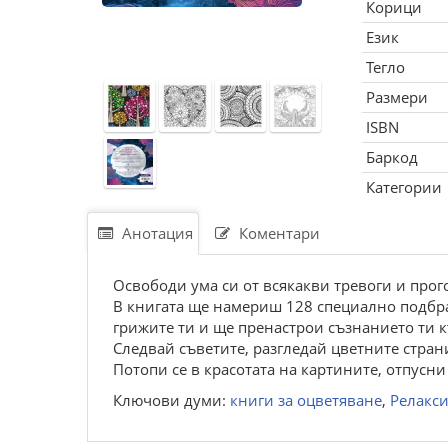
Корици
Език
Тегло
Размери
ISBN
Баркод
Категории
Анотация
Коментари
Освободи ума си от всякакви тревоги и про
В книгата ще намериш 128 специално подбр
грижите ти и ще пренастрои съзнанието ти 
Следвай съветите, разгледай цветните стран
Потопи се в красотата на картините, отпусн
Ключови думи:
книги за оцветяване
,
Релакси