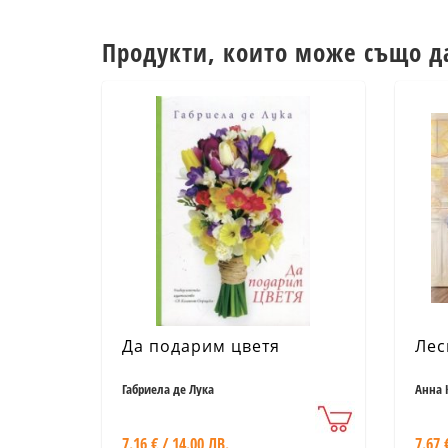
Продукти, които може също д
Да подарим цветя
Лес
Габриела де Лука
Анна 
7.16 € / 14.00 ЛВ.
7.67 