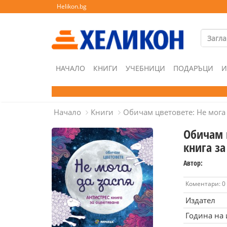
Helikon.bg
НАЧАЛО
КНИГИ
УЧЕБНИЦИ
ПОДАРЪЦИ
И
Начало
Книги
Обичам цветовете: Не мога 
Обичам ц
книга з
Автор:
Коментари: 0
Издател
Година на