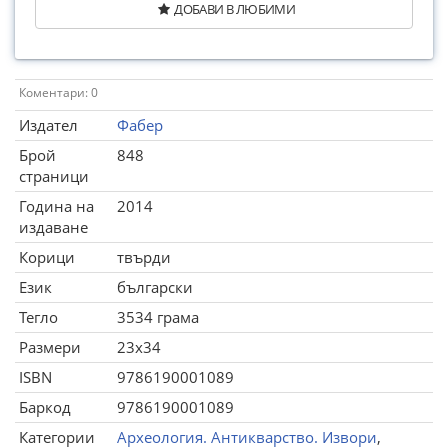
ДОБАВИ В ЛЮБИМИ
Коментари: 0
Издател
Фабер
Брой
848
страници
Година на
2014
издаване
Корици
твърди
Език
български
Тегло
3534 грама
Размери
23x34
ISBN
9786190001089
Баркод
9786190001089
Категории
Археология. Антикварство. Извори
,