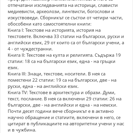
отпечатани изследванията на историци, слависти
медиевисти, археолози, лингвисти, богослови и
изкуствоведи. Сборникът се състои от четири части,
обособени като самостоятелни книги:
Книга I: Текстове на историята, история на
текстовете. Включва 33 статии на български, руски и
английски език, 29 от които са от български учени, а
4 - от чуждестранни.
Книга II: Текстове на култа и религията. Съдържа 19
статии: 18 са на български език, една - на гръцки
език.
Книга III: Знаци, текстове, носители. В нея са
поместени 22 статии: 19 са на български, две - на
руски, една - на английски език.
Книга TV: Текстове в архитектура и образи. Думи,
текст, послание. В нея са включени 29 статии: 26 на
български, две - на английски и една - на немски.
Почти десет години вече сборникът е в активно
научно обращение и статиите, включени в него, се
цитират в публикациите на авторитетни учени у нас
и в чужбина.