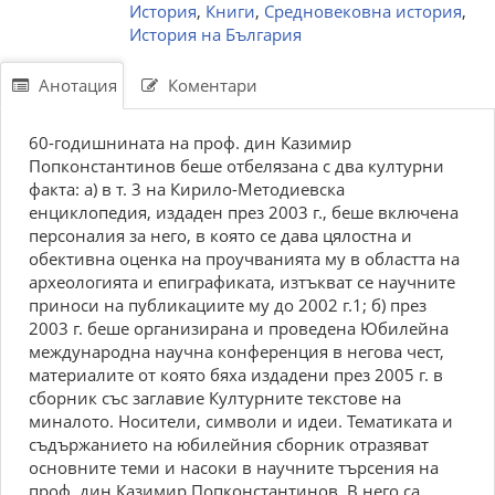
История
,
Книги
,
Средновековна история
,
История на България
Анотация
Коментари
60-годишнината на проф. дин Казимир
Попконстантинов беше отбелязана с два културни
факта: а) в т. 3 на Кирило-Методиевска
енциклопедия, издаден през 2003 г., беше включена
персоналия за него, в която се дава цялостна и
обективна оценка на проучванията му в областта на
археологията и епиграфиката, изтъкват се научните
приноси на публикациите му до 2002 г.1; б) през
2003 г. беше организирана и проведена Юбилейна
международна научна конференция в негова чест,
материалите от която бяха издадени през 2005 г. в
сборник със заглавие Културните текстове на
миналото. Носители, символи и идеи. Тематиката и
съдържанието на юбилейния сборник отразяват
основните теми и насоки в научните търсения на
проф. дин Казимир Попконстантинов. В него са