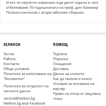
И ето че неусетно изминаха още десет години и сега
отбелязваме 70-годишнината на проф. дин Казимир
Попконстантинов с втори юбилеен сборник.
ХЕЛИКОН
ПОМОЩ
За нас
Търсене
Работа
Поръчка
Контакти
Плащания
Общи условия
Доставка
Политика за използване на
Данни за клиента
"бисквитки"
Как да свалим е-книги
Условия за ползване на
Политика за сигурност на
ваучер
личните данни
Право на отказ от закупена
service@helikon.bg
стока
Helikon.bg във Facebook