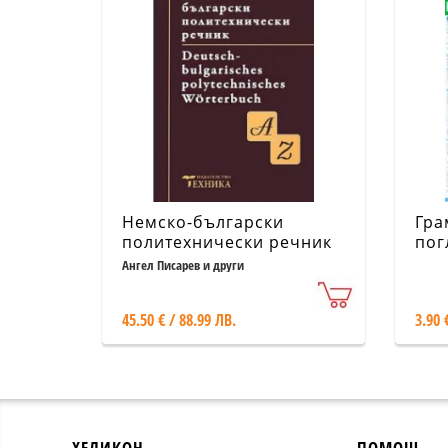
Немско-български
Гра
политехнически речник
пог
Ангел Писарев и други
45.50 € / 88.99 ЛВ.
3.90 
ХЕЛИКОН
ПОМОЩ