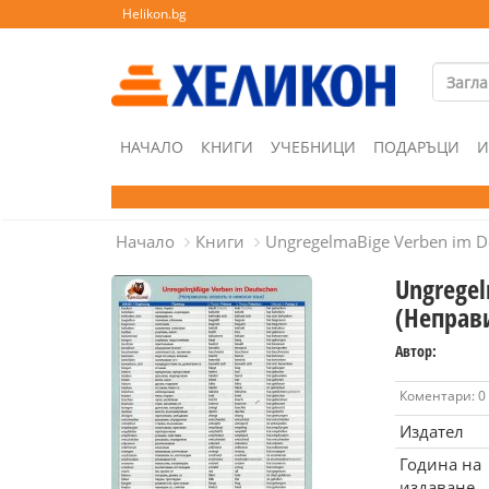
Helikon.bg
НАЧАЛО
КНИГИ
УЧЕБНИЦИ
ПОДАРЪЦИ
И
Начало
Книги
UngregelmaВige Verben im D
Ungregel
(Неправ
Автор:
Коментари: 0
Издател
Година на
издаване