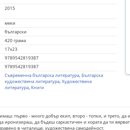
2015
меки
български
420 грама
17x23
9789542819387
9789542819387
Съвременна българска литература
,
Българска
художествена литература
,
Художествена
литература
,
Книги
имаш: първо - много добър екип, второ - топки, и трето, да
а иронизираш, да бъдеш саркастичен и хората да ти вярват и
о правено в читалище, художествена самодейност.