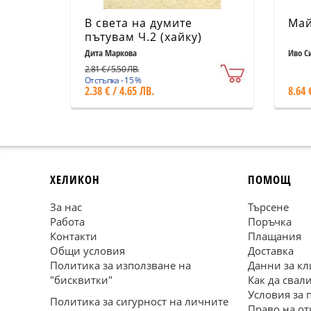
В света на думите
Май
пътувам Ч.2 (хайку)
Дита Маркова
Иво С
2.81 € / 5.50 ЛВ.
Отстъпка - 15 %
2.38 € / 4.65 ЛВ.
8.64 
ХЕЛИКОН
ПОМОЩ
За нас
Търсене
Работа
Поръчка
Контакти
Плащания
Общи условия
Доставка
Политика за използване на
Данни за кл
"бисквитки"
Как да свал
Условия за 
Политика за сигурност на личните
Право на от