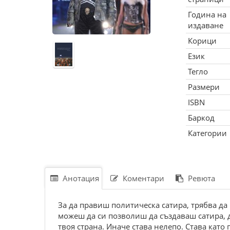
Година на
издаване
Корици
Език
Тегло
Размери
ISBN
Баркод
Категории
Анотация
Коментари
Ревюта
За да правиш политическа сатира, трябва да 
можеш да си позволиш да създаваш сатира, д
твоя страна. Иначе става нелепо. Става кат