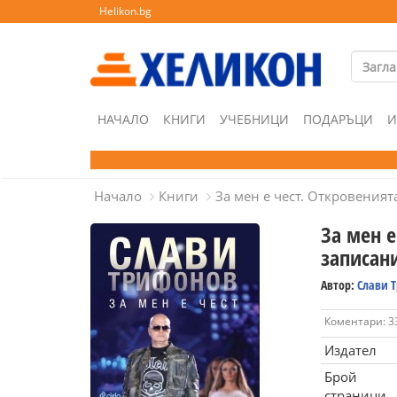
Helikon.bg
НАЧАЛО
КНИГИ
УЧЕБНИЦИ
ПОДАРЪЦИ
И
Начало
Книги
За мен е чест. Откровения
За мен е
записан
Автор:
Слави 
Коментари: 3
Издател
Брой
страници