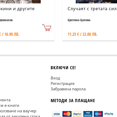
кини и другите
Случаят с третата сил
иромахов
Цветина Цолова
€ / 16.90 ЛВ.
11.25 € / 22.00 ЛВ.
ВКЛЮЧИ СЕ!
Вход
Регистрация
Забравена парола
иента
МЕТОДИ ЗА ПЛАЩАНЕ
им е-книги
ползване на ваучер
каз от закупена стока