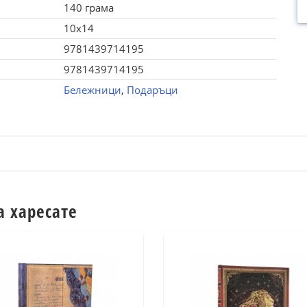
140 грама
10x14
9781439714195
9781439714195
Бележници
,
Подаръци
а харесате