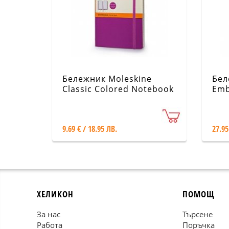
Бележник Moleskine
Бел
Classic Colored Notebook
Emb
Pocket Ruled Orchid
Col
Purple Soft Cover [3524]
Man
9.69 € / 18.95 ЛВ.
27.95
ХЕЛИКОН
ПОМОЩ
За нас
Търсене
Работа
Поръчка