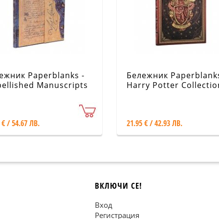
ежник Paperblanks -
Бележник Paperblanks
ellished Manuscripts
Harry Potter Collectio
lection / Gaudi, The
Gryffindor Journal / M
uscript of Reus
 € / 54.67 ЛВ.
21.95 € / 42.93 ЛВ.
ВКЛЮЧИ СЕ!
Вход
Регистрация