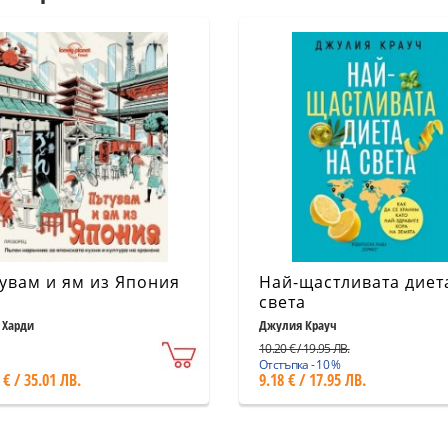
увам и ям из Япония
Най-щастливата диет
света
 Харди
Джулия Крауч
10.20 € / 19.95 ЛВ.
Отстъпка - 10 %
 € / 35.01 ЛВ.
9.18 € / 17.95 ЛВ.