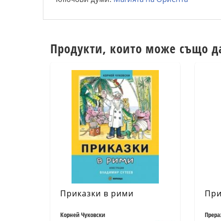
Продукти, които може също д
Приказки в рими
При
Корней Чуковски
Прера