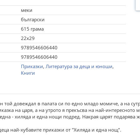
меки
български
615 грама
22x29
9789546606440
9789546606440
Приказки
,
Литература за деца и юноши
,
Книги
н той довеждал в палата си по едно младо момиче, а на сутр
азка на царя, а на утрото я прекъсва на най-интересното мяс
една - хиляда и една нощи подред. Накрая царят подарява ж
деца най-хубавите приказки от "Хиляда и една нощ".