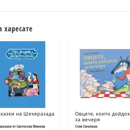
а харесате
казки на Шехеразада
Овцете, които дойдо
за вечеря
зказани от Светослав Минков
Стив Смолман