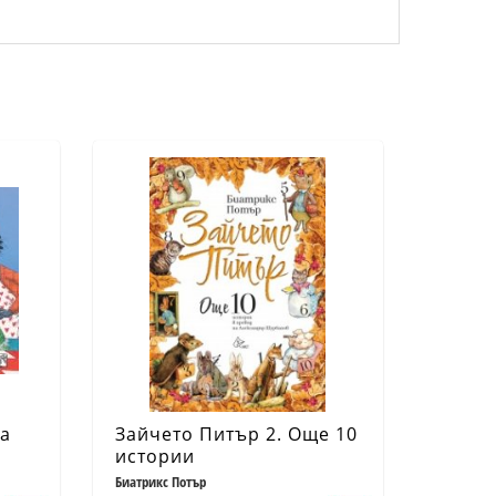
ха
Зайчето Питър 2. Още 10
истории
Биатрикс Потър