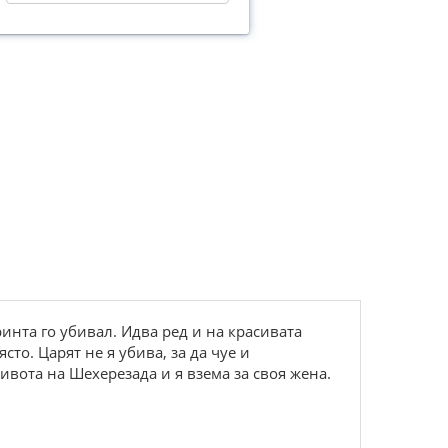
инта го убивал. Идва ред и на красивата
то. Царят не я убива, за да чуе и
ивота на Шехерезада и я взема за своя жена.