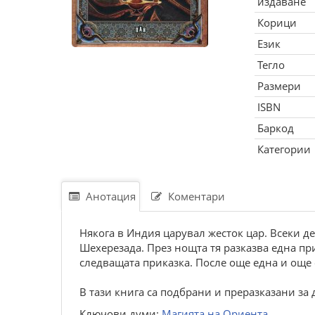
издаване
Корици
Език
Тегло
Размери
ISBN
Баркод
Категории
Анотация
Коментари
Някога в Индия царувал жесток цар. Всеки де
Шехерезада. През нощта тя разказва една прик
следващата приказка. После още една и още 
В тази книга са подбрани и преразказани за 
Ключови думи:
Магията на Ориента