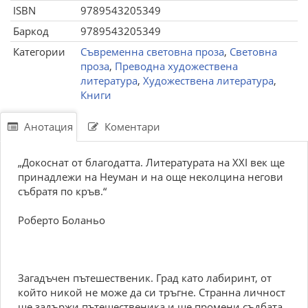
ISBN
9789543205349
Баркод
9789543205349
Категории
Съвременна световна проза
,
Световна
проза
,
Преводна художествена
литература
,
Художествена литература
,
Книги
Анотация
Коментари
„Докоснат от благодатта. Литературата на ХХІ век ще
принадлежи на Неуман и на още неколцина негови
събратя по кръв.“
Роберто Боланьо
Загадъчен пътешественик. Град като лабиринт, от
който никой не може да си тръгне. Странна личност
ще задържи пътешественика и ще промени съдбата