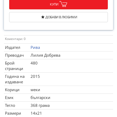
КУПИ
ДОБАВИ В ЛЮБИМИ
Коментари: 0
Издател
Рива
Преводач
Лилия Добрева
Брой
480
страници
Година на
2015
издаване
Корици
меки
Език
български
Тегло
368 грама
Размери
14x21