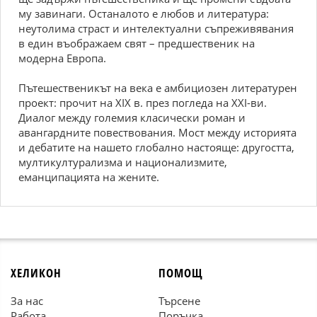
му завинаги. Останалото е любов и литература:
неутолима страст и интелектуални съпреживявания
в един въображаем свят – предшественик на
модерна Европа.
Пътешественикът на века е амбициозен литературен
проект: прочит на ХІХ в. през погледа на ХХІ-ви.
Диалог между големия класически роман и
авангардните повествования. Мост между историята
и дебатите на нашето глобално настояще: другостта,
мултикултурализма и национализмите,
еманципацията на жените.
ХЕЛИКОН
ПОМОЩ
За нас
Търсене
Работа
Поръчка