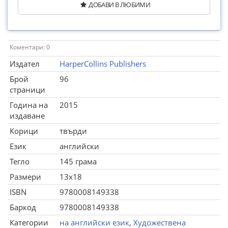
ДОБАВИ В ЛЮБИМИ
Коментари: 0
Издател
HarperCollins Publishers
Брой
96
страници
Година на
2015
издаване
Корици
твърди
Език
английски
Тегло
145 грама
Размери
13x18
ISBN
9780008149338
Баркод
9780008149338
Категории
на английски език
,
Художествена