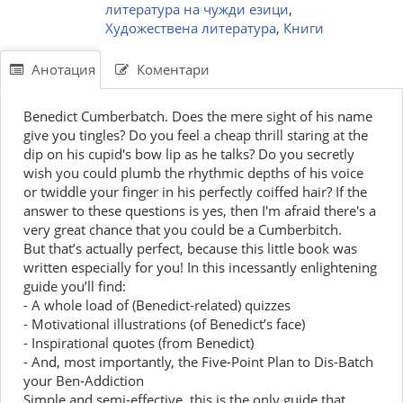
литература на чужди езици
,
Художествена литература
,
Книги
Анотация
Коментари
Benedict Cumberbatch. Does the mere sight of his name
give you tingles? Do you feel a cheap thrill staring at the
dip on his cupid's bow lip as he talks? Do you secretly
wish you could plumb the rhythmic depths of his voice
or twiddle your finger in his perfectly coiffed hair? If the
answer to these questions is yes, then I'm afraid there's a
very great chance that you could be a Cumberbitch.
But that’s actually perfect, because this little book was
written especially for you! In this incessantly enlightening
guide you’ll find:
- A whole load of (Benedict-related) quizzes
- Motivational illustrations (of Benedict’s face)
- Inspirational quotes (from Benedict)
- And, most importantly, the Five-Point Plan to Dis-Batch
your Ben-Addiction
Simple and semi-effective, this is the only guide that