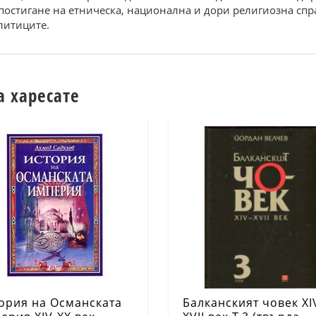
остигане на етническа, национална и дори религиозна спра
литиците.
а харесате
ория на Османската
Балканският човек XI