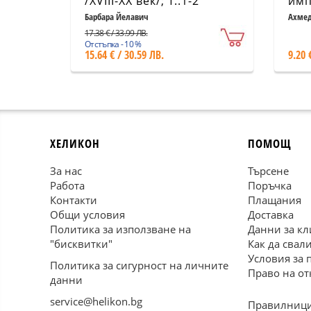
/XVIII-XX век/; Т..1-2
имп
Барбара Йелавич
Ахмед
17.38 € / 33.99 ЛВ.
Отстъпка - 10 %
15.64 € / 30.59 ЛВ.
9.20 
ХЕЛИКОН
ПОМОЩ
За нас
Търсене
Работа
Поръчка
Контакти
Плащания
Общи условия
Доставка
Политика за използване на
Данни за кл
"бисквитки"
Как да свал
Условия за 
Политика за сигурност на личните
Право на от
данни
service@helikon.bg
Правилници