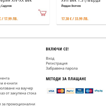
ерия XIV-XX век
XVII век Т.3 (твърда
ковица)
 Садулов
Йордан Велчев
€ / 17.99 ЛВ.
17.38 € / 33.99 ЛВ.
ВКЛЮЧИ СЕ!
Вход
Регистрация
Забравена парола
иента
МЕТОДИ ЗА ПЛАЩАНЕ
им е-книги
ползване на ваучер
каз от закупена стока
 за промоционални