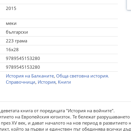
2015
меки
български
223 грама
16x28
9789545153280
9789545153280
История на Балканите
,
Обща световна история.
Справочници
,
История
,
Книги
 деветата книга от поредицата "История на войните".
итието на Европейския югоизток. Те бележат разрушаването 
 през XV век, и дават началото на нов период в развитието
икт, който за първи и единствен път обединява всички дър