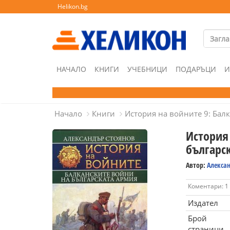
Helikon.bg
НАЧАЛО
КНИГИ
УЧЕБНИЦИ
ПОДАРЪЦИ
И
Начало
Книги
История на войните 9: Бал
История 
българс
Автор:
Алекса
Коментари: 1
Издател
Брой
страници