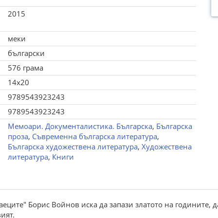
2015
меки
български
576 грама
14x20
9789543923243
9789543923243
Мемоари. Документалистика. Българска
,
Българска
проза
,
Съвременна българска литература
,
Българска художествена литература
,
Художествена
литература
,
Книги
аеците" Борис Войнов иска да запази златото на годините, да
ият.