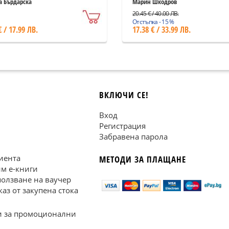
бригада
а Бърдарска
Марин Шкодров
20.45 € / 40.00 ЛВ.
Отстъпка - 15 %
€ / 17.99 ЛВ.
17.38 € / 33.99 ЛВ.
ВКЛЮЧИ СЕ!
Вход
Регистрация
Забравена парола
иента
МЕТОДИ ЗА ПЛАЩАНЕ
им е-книги
ползване на ваучер
каз от закупена стока
 за промоционални