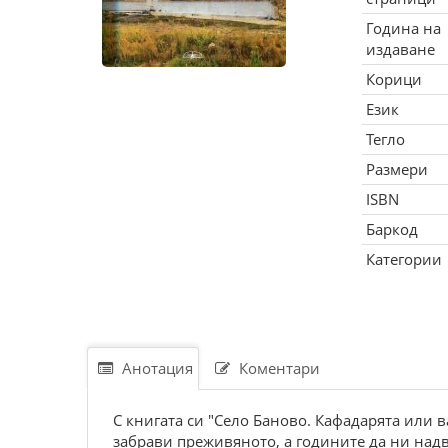
Година на
издаване
Корици
Език
Тегло
Размери
ISBN
Баркод
Категории
Анотация
Коментари
С книгата си "Село Баново. Кафадарята или в
забрави преживяното, а годините да ни надв