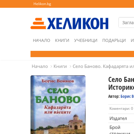
Helikon.bg
НАЧАЛО
КНИГИ
УЧЕБНИЦИ
ПОДАРЪЦИ
И
Начало
Книги
Село Баново. Кафадарята и
Село Ба
Историк
Автор:
Борис 
Коментари: 0
Издател
Брой
страници