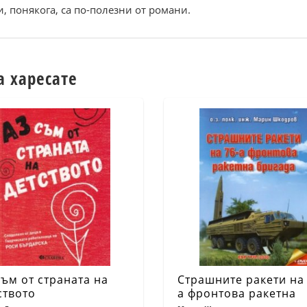
, понякога, са по-полезни от романи.
а харесате
съм от страната на
Страшните ракети на 
ството
а фронтова ракетна