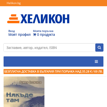
Helikon.bg
Вход
Моята поръчка
Моят профил
0 продукта
БЕЗПЛАТНА ДОСТАВКА В БЪЛГАРИЯ ПРИ ПОРЪЧКА
НАД 35.28 € / 69 ЛВ.