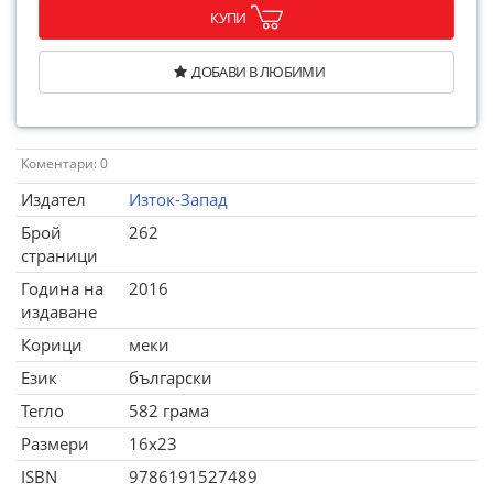
КУПИ
ДОБАВИ В ЛЮБИМИ
Коментари: 0
Издател
Изток-Запад
Брой
262
страници
Година на
2016
издаване
Корици
меки
Език
български
Тегло
582 грама
Размери
16x23
ISBN
9786191527489