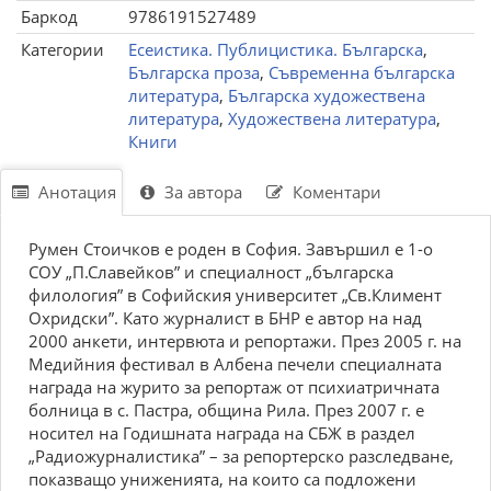
Баркод
9786191527489
Категории
Есеистика. Публицистика. Българска
,
Българска проза
,
Съвременна българска
литература
,
Българска художествена
литература
,
Художествена литература
,
Книги
Анотация
За автора
Коментари
Румен Стоичков е роден в София. Завършил е 1-о
СОУ „П.Славейков” и специалност „българска
филология” в Софийския университет „Св.Климент
Охридски”. Като журналист в БНР е автор на над
2000 анкети, интервюта и репортажи. През 2005 г. на
Медийния фестивал в Албена печели специалната
награда на журито за репортаж от психиатричната
болница в с. Пастра, община Рила. През 2007 г. е
носител на Годишната награда на СБЖ в раздел
„Радиожурналистика” – за репортерско разследване,
показващо униженията, на които са подложени