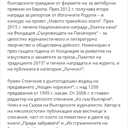
българските граждани от фирмите ни за автобусни
превози из Европа. През 2012 г. получава втора
награда за репортаж от Източните Родопи – в
конкурс на проект „Новото тракийско злато”. През
2015 г. печели Националната награда „Златна кана“
на Фондация „Съкровищата на Панагирик“ – за
цялостно журналистическо и литературно
творчество и обществена дейност. Номиниран е
през същата година от Асоциация за развитие на
изкуствата и занаятите за приза „Пазител на
традициите 2015” и печели наградата и на журито, и
на публиката в категория „Личност”.
Румен Стоичков е дългогодишен водещ на
предаването „Нощен хоризонт”, с над 1200
предавания от 1995 г. насам. От 2008 г. е главен
редактор на детското списание „Аз съм българче”.
Член е на Съюза на българските журналисти. Автор е
на няколкостотин публикации във вестници и
списания, част от които са поместени в двете му
книги „Преди забравата“ и „Из стръмнините на