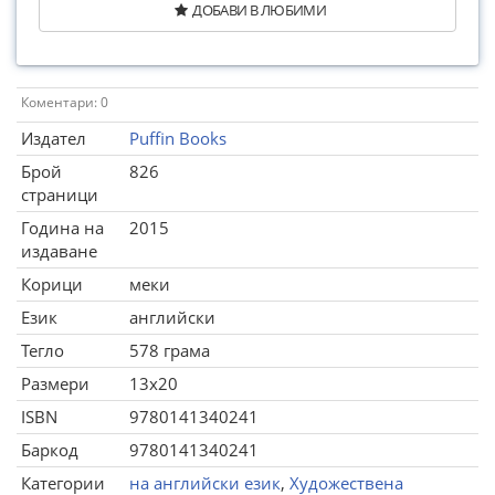
ДОБАВИ В ЛЮБИМИ
Коментари: 0
Издател
Puffin Books
Брой
826
страници
Година на
2015
издаване
Корици
меки
Език
английски
Тегло
578 грама
Размери
13x20
ISBN
9780141340241
Баркод
9780141340241
Категории
на английски език
,
Художествена