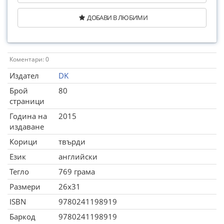
ДОБАВИ В ЛЮБИМИ
Коментари: 0
Издател
DK
Брой
80
страници
Година на
2015
издаване
Корици
твърди
Език
английски
Тегло
769 грама
Размери
26x31
ISBN
9780241198919
Баркод
9780241198919