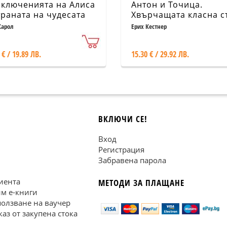
ключенията на Алиса
Антон и Точица.
траната на чудесата
Хвърчащата класна с
казани за най-
Двойната Лотхен
Карол
Ерих Кестнер
ките читатели от
(луксозно издание)
ия автор
 € / 19.89 ЛВ.
15.30 € / 29.92 ЛВ.
ВКЛЮЧИ СЕ!
Вход
Регистрация
Забравена парола
иента
МЕТОДИ ЗА ПЛАЩАНЕ
им е-книги
ползване на ваучер
каз от закупена стока