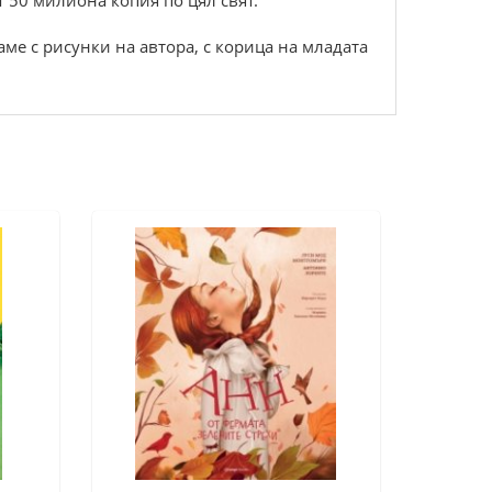
т 50 милиона копия по цял свят.
ме с рисунки на автора, с корица на младата