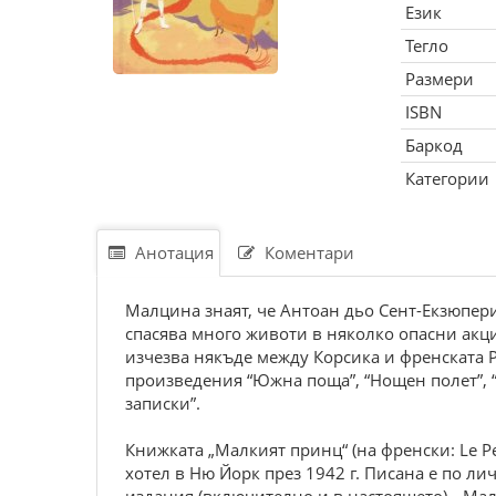
Език
Тегло
Размери
ISBN
Баркод
Категории
Анотация
Коментари
Малцина знаят, че Антоан дьо Сент-Екзюпери
спасява много животи в няколко опасни акци
изчезва някъде между Корсика и френската 
произведения “Южна поща”, “Нощен полет”, “З
записки”.
Книжката „Малкият принц“ (на френски: Le Pe
хотел в Ню Йорк през 1942 г. Писана е по л