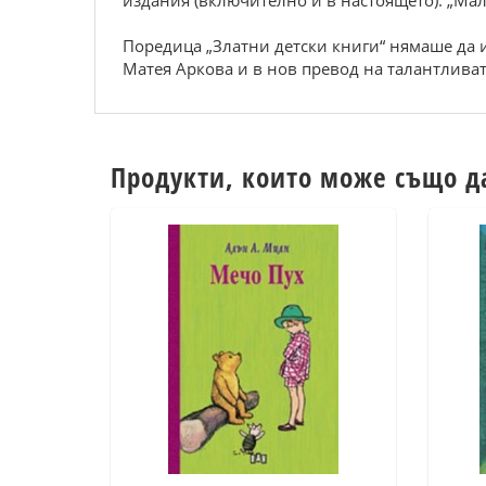
издания (включително и в настоящето). „Мал
Поредица „Златни детски книги“ нямаше да и
Матея Аркова и в нов превод на талантливат
Продукти, които може също д