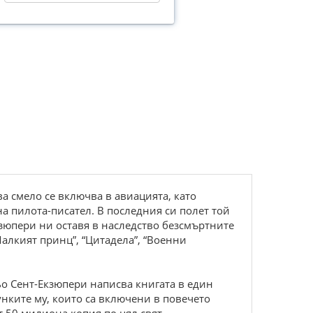
а смело се включва в авиацията, като
на пилота-писател. В последния си полет той
зюпери ни оставя в наследство безсмъртните
Малкият принц”, “Цитадела”, “Военни
дьо Сент-Екзюпери написва книгата в един
унките му, които са включени в повечето