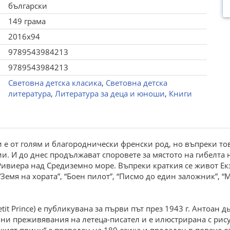
български
149 грама
2016x94
9789543984213
9789543984213
Световна детска класика
,
Световна детска
литература
,
Литература за деца и юноши
,
Книги
 е от голям и благороднически френски род, но въпреки тов
и. И до днес продължават споровете за мястото на гибелта 
Ривиера над Средиземно море. Въпреки краткия се живот Ек
емя на хората”, “Боен пилот”, “Писмо до един заложник”, “
tit Prince) е публикувана за първи път през 1943 г. Антоан 
ични преживявания на летеца-писател и е илюстрирана с рис