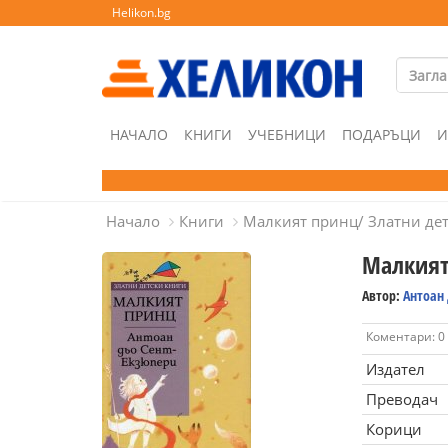
Helikon.bg
НАЧАЛО
КНИГИ
УЧЕБНИЦИ
ПОДАРЪЦИ
И
Начало
Книги
Малкият принц/ Златни де
Малкият
Автор:
Антоан 
Коментари: 0
Издател
Преводач
Корици