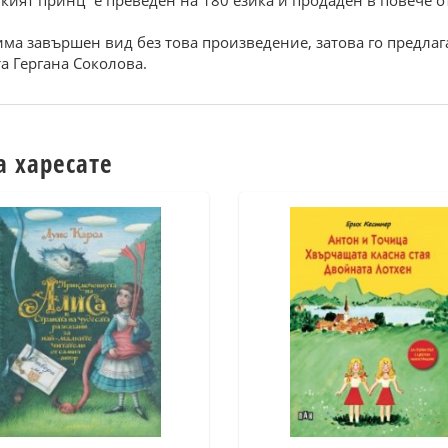
кият принц“ е преведен на 180 езика и продаден в повече о
ма завършен вид без това произведение, затова го предлага
а Гергана Соколова.
а харесате