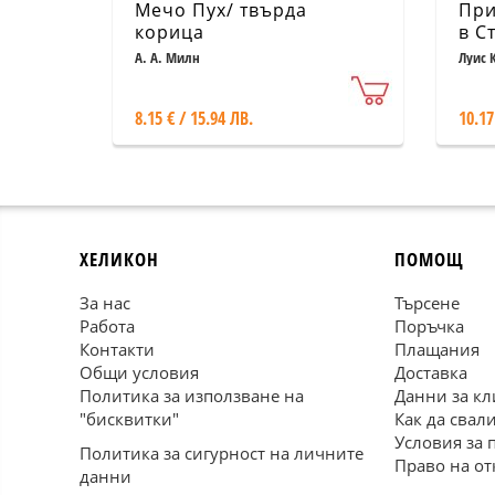
Мечо Пух/ твърда
При
корица
в С
раз
А. А. Милн
Луис 
мал
сам
8.15 € / 15.94 ЛВ.
10.17
ХЕЛИКОН
ПОМОЩ
За нас
Търсене
Работа
Поръчка
Контакти
Плащания
Общи условия
Доставка
Политика за използване на
Данни за кл
"бисквитки"
Как да свал
Условия за 
Политика за сигурност на личните
Право на от
данни