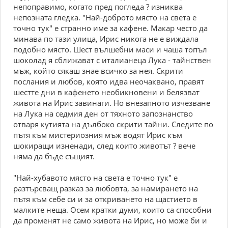
непоправимо, когато пред погледа ? изниква
непозната гледка. "Най-доброто място на света е
точно тук" е странно име за кафене. Макар често да
минава по тази улица, Ирис никога не е виждала
подобно място. Шест вълшебни маси и чаша топъл
шоколад я сближават с италианеца Лука - тайнствен
мъж, който сякаш знае всичко за нея. Скрити
послания и любов, която идва неочаквано, правят
шестте дни в кафенето необикновени и белязват
живота на Ирис завинаги. Но внезапното изчезване
на Лука на седмия ден от тяхното запознанство
отваря кутията на дълбоко скрити тайни. Следите по
пътя към мистериозния мъж водят Ирис към
шокиращи изненади, след които животът ? вече
няма да бъде същият.
"Най-хубавото място на света е точно тук" е
разтърсващ разказ за любовта, за намирането на
пътя към себе си и за откриването на щастието в
малките неща. Осем кратки думи, които са способни
да променят не само живота на Ирис, но може би и