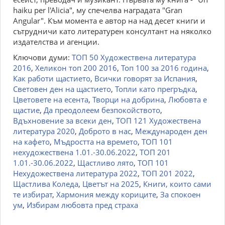
haiku per l'Alicia", му спечелва наградата "Gran
Angular". Към момента е автор на над десет книги и
сътрудничи като литературен консултант на няколко
издателства и агенции.
Ключови думи:
ТОП 50 Художествена литература
2016
,
Хеликон топ 200 2016
,
Топ 100 за 2016 година
,
Как работи щастието
,
Всички говорят за Испания
,
Световен ден на щастието
,
Топли като прегръдка
,
Цветовете на есента
,
Творци на добрина
,
Любовта е
щастие
,
Да преодолеем безпокойството
,
Вдъхновение за всеки ден
,
ТОП 121 Художествена
литература 2020
,
Доброто в нас
,
Международен ден
на кафето
,
Мъдростта на времето
,
ТОП 101
нехудожествена 1.01.-30.06.2022
,
ТОП 201
1.01.-30.06.2022
,
Щастливо лято
,
ТОП 101
Нехудожествена литература 2022
,
ТОП 201 2022
,
Щастлива Коледа
,
Цветът на 2025
,
Книги, които сами
те избират
,
Хармония между кориците
,
За спокоен
ум
,
Избирам любовта пред страха