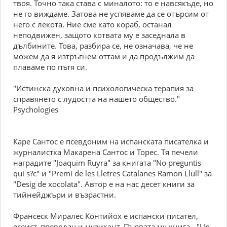
твоя. Точно така става с миналото: то е навсякъде, но
не го виждаме. Затова не успяваме да се отърсим от
него с лекота. Ние сме като кораб, останал
неподвижен, защото котвата му е заседнала в
дълбините. Това, разбира се, не означава, че не
можем да я изтръгнем оттам и да продължим да
плаваме по пътя си.
"Истинска духовна и психологическа терапия за
справянето с лудостта на нашето общество."
Psychologies
Каре Сантос е псевдоним на испанската писателка и
журналистка Макарена Сантос и Торес. Тя печели
наградите "Joaquim Ruyra" за книгата "No preguntis
qui s?c" и "Premi de les Lletres Catalanes Ramon Llull" за
"Desig de xocolata". Автор е на нас десет книги за
тийнейджъри и възрастни.
Франсеск Миралес Контийох е испански писател,
есеист, преводач и музикант. Първата му книга - "Un