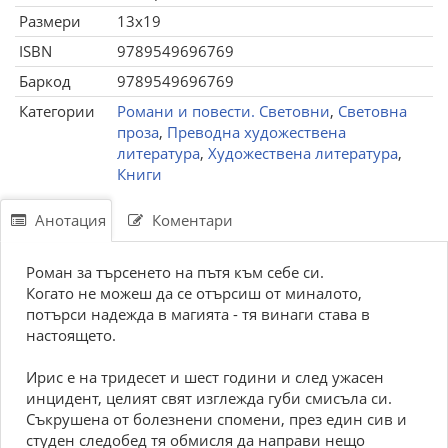
Размери
13x19
ISBN
9789549696769
Баркод
9789549696769
Категории
Романи и повести. Световни
,
Световна
проза
,
Преводна художествена
литература
,
Художествена литература
,
Книги
Анотация
Коментари
Роман за търсенето на пътя към себе си.
Когато не можеш да се отърсиш от миналото,
потърси надежда в магията - тя винаги става в
настоящето.
Ирис е на тридесет и шест години и след ужасен
инцидент, целият свят изглежда губи смисъла си.
Съкрушена от болезнени спомени, през един сив и
студен следобед тя обмисля да направи нещо