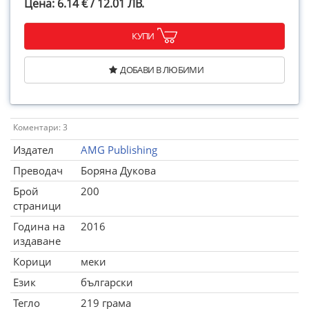
Цена: 6.14 € / 12.01 ЛВ.
КУПИ
ДОБАВИ В ЛЮБИМИ
Коментари: 3
Издател
AMG Publishing
Преводач
Боряна Дукова
Брой
200
страници
Година на
2016
издаване
Корици
меки
Език
български
Тегло
219 грама