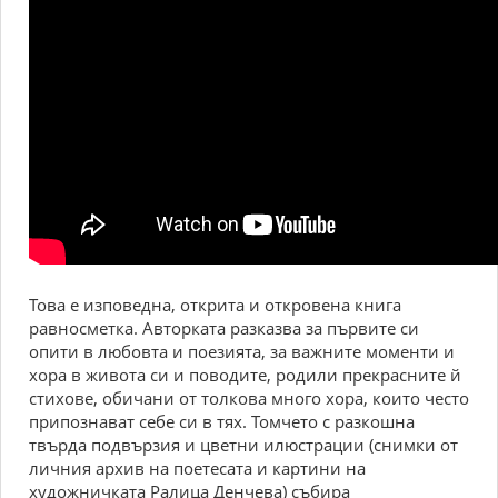
Това е изповедна, открита и откровена книга
равносметка. Авторката разказва за първите си
опити в любовта и поезията, за важните моменти и
хора в живота си и поводите, родили прекрасните й
стихове, обичани от толкова много хора, които често
припознават себе си в тях. Томчето с разкошна
твърда подвързия и цветни илюстрации (снимки от
личния архив на поетесата и картини на
художничката Ралица Денчева) събира