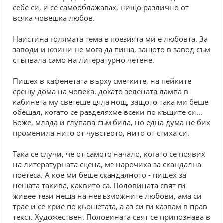
себе си, и се самооблажавах, нищо различно от
всяка човешка любов.
Наистина голямата тема в поезията ми е любовта. За
заводи и юзини не мога да пиша, защото в завод съм
стъпвала само на литературно четене.
Пишех в кафенетата върху сметките, на пейките
срещу дома на човека, докато зелената лампа в
кабинета му светеше цяла нощ, защото така ми беше
обещал, когато се разделяхме всеки по къщите си...
Боже, млада и глупава съм била, но една дума не бих
променила нито от чувството, нито от стиха си.
Така се случи, че от самото начало, когато се появих
на литературната сцена, ме нарочиха за скандална
поетеса. А кое ми беше скандалното - пишех за
нещата такива, каквито са. Половината свят ги
живее тези неща на невъзможните любови, ама си
трае и се крие по кьошетата, а аз си ги казвам в прав
текст. Художествен. Половината свят се припознава в