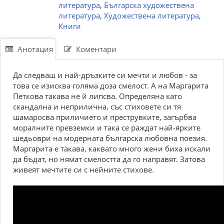
литература
,
Българска художествена
литература
,
Художествена литература
,
Книги
Анотация
Коментари
Да следваш и най-дръзките си мечти и любов - за
това се изисква голяма доза смелост. А на Маргарита
Петкова такава не й липсва. Определяна като
скандална и неприлична, със стиховете си тя
шамаросва приличието и преструвките, загърбва
моралните превземки и така се раждат най-ярките
шедьоври на модерната българска любовна поезия.
Маргарита е такава, каквато много жени биха искали
да бъдат, но нямат смелостта да го направят. Затова
живеят мечтите си с нейните стихове.