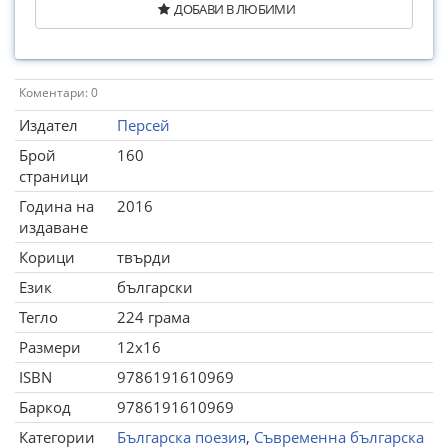
ДОБАВИ В ЛЮБИМИ
Коментари: 0
Издател
Персей
Брой
160
страници
Година на
2016
издаване
Корици
твърди
Език
български
Тегло
224 грама
Размери
12x16
ISBN
9786191610969
Баркод
9786191610969
Категории
Българска поезия
,
Съвременна българска