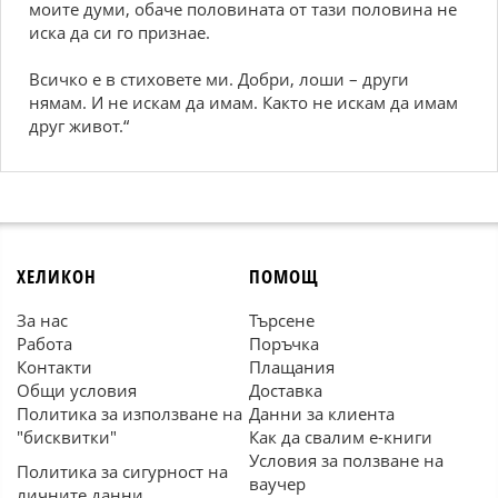
моите думи, обаче половината от тази половина не
иска да си го признае.
Всичко е в стиховете ми. Добри, лоши – други
нямам. И не искам да имам. Както не искам да имам
друг живот.“
ХЕЛИКОН
ПОМОЩ
За нас
Търсене
Работа
Поръчка
Контакти
Плащания
Общи условия
Доставка
Политика за използване на
Данни за клиента
"бисквитки"
Как да свалим е-книги
Условия за ползване на
Политика за сигурност на
ваучер
личните данни