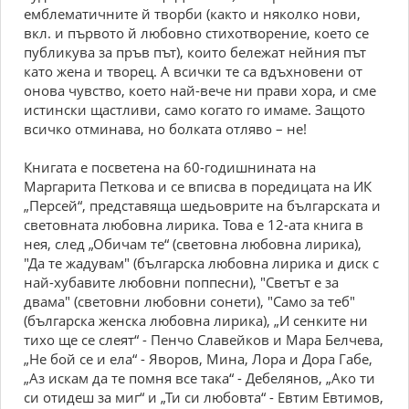
емблематичните й творби (както и няколко нови,
вкл. и първото й любовно стихотворение, което се
публикува за пръв път), които бележат нейния път
като жена и творец. А всички те са вдъхновени от
онова чувство, което най-вече ни прави хора, и сме
истински щастливи, само когато го имаме. Защото
всичко отминава, но болката отляво – не!
Книгата е посветена на 60-годишнината на
Маргарита Петкова и се вписва в поредицата на ИК
„Персей“, представяща шедьоврите на българската и
световната любовна лирика. Това е 12-ата книга в
нея, след „Обичам те“ (световна любовна лирика),
"Да те жадувам" (българска любовна лирика и диск с
най-хубавите любовни поппесни), "Светът е за
двама" (световни любовни сонети), "Само за теб"
(българска женска любовна лирика), „И сенките ни
тихо ще се слеят“ - Пенчо Славейков и Мара Белчева,
„Не бой се и ела“ - Яворов, Мина, Лора и Дора Габе,
„Аз искам да те помня все така“ - Дебелянов, „Ако ти
си отидеш за миг“ и „Ти си любовта“ - Евтим Евтимов,