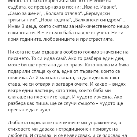
Много от стихотворенията ми по стечение на
съдбата, се превърнаха в песни: „Иване, Иване“,
„Само за жени“, „Болката отляво“, „Бермудски
триъгълник“, „Нова година“, „Балкански синдром“...
Имам 3 деца, което смятам за най-качественото нещо
в живота си. Вече съм и баба на две внучета. Не си
крия годините, любовниците и пристрастията.
Никога не съм отдавала особено голямо значение на
писането. То си идва сам?. Ако го разбера един ден,
може би ще престана да го правя. Като малка ми бяха
подарили спяща кукла, една от първите, които се
появиха. Аз й махнах главата, за да видя как така
става, че си отваря и затваря очите. И какво – видях
вътре едни ластици, като тези, които баба ми
слагаше на плетените гащи. И чудото изчезна. Ако
разбера как пиша, ще се случи същото – чудото ще
престане да е чудо.
Любовта окриляше поетичните ми упражнения, а
стиховете ми даваха нетрадиционен привкус на
любовта. И страдах, и се възвисявах, и се ядосвах на