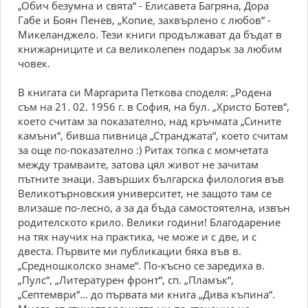
„Обич безумна и свята“ - Елисавета Багряна, Дора
Габе и Боян Пенев, „Копие, захвърлено с любов“ -
Микеланджело. Тези книги продължават да бъдат в
книжарниците и са великолепен подарък за любим
човек.
В книгата си Маргарита Петкова споделя: „Родена
съм на 21. 02. 1956 г. в София, на бул. „Христо Ботев“,
което считам за показателно, над кръчмата „Сините
камъни“, бивша пивница „Странджата“, което считам
за още по-показателно :) Ритах топка с момчетата
между трамваите, затова цял живот не зачитам
пътните знаци. Завърших българска филология във
Великотърновския университет, не защото там се
влизаше по-лесно, а за да бъда самостоятелна, извън
родителското крило. Велики години! Благодарение
на тях научих на практика, че може и с две, и с
двеста. Първите ми публикации бяха във в.
„Средношколско знаме“. По-късно се заредиха в.
„Пулс“, „Литературен фронт“, сп. „Пламък“,
„Септември“... до първата ми книга „Дива къпина“.