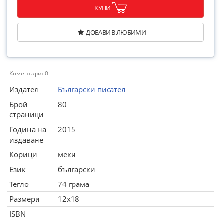
КУПИ
ДОБАВИ В ЛЮБИМИ
Коментари: 0
Издател
Български писател
Брой
80
страници
Година на
2015
издаване
Корици
меки
Език
български
Тегло
74 грама
Размери
12x18
ISBN