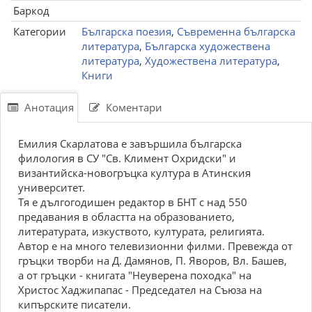
Баркод
Категории
Българска поезия
,
Съвременна българска
литература
,
Българска художествена
литература
,
Художествена литература
,
Книги
Анотация
Коментари
Емилия Скарлатова е завършила българска
филология в СУ "Св. Климент Охридски" и
византийска-новогръцка култура в Атинския
университет.
Тя е дългогодишен редактор в БНТ с над 550
предавания в областта на образованието,
литературата, изкуството, културата, религията.
Автор е на много телевизионни филми. Превежда от
гръцки творби на Д. Дамянов, П. Яворов, Вл. Башев,
а от гръцки - книгата "Неуверена походка" на
Христос Хаджипапас - Председател на Съюза на
кипърските писатели.