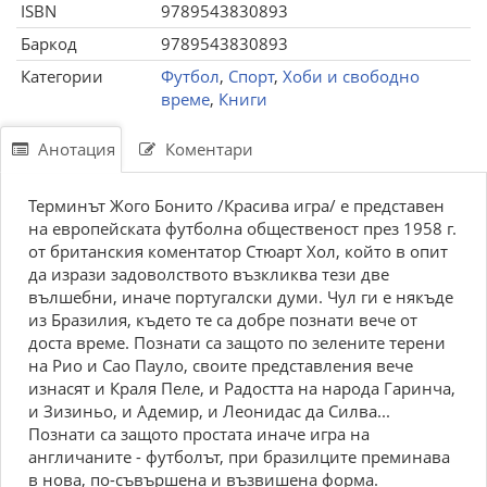
ISBN
9789543830893
Баркод
9789543830893
Категории
Футбол
,
Спорт
,
Хоби и свободно
време
,
Книги
Анотация
Коментари
Терминът Жого Бонито /Красива игра/ е представен
на европейската футболна общественост през 1958 г.
от британския коментатор Стюарт Хол, който в опит
да изрази задоволството възкликва тези две
вълшебни, иначе португалски думи. Чул ги е някъде
из Бразилия, където те са добре познати вече от
доста време. Познати са защото по зелените терени
на Рио и Сао Пауло, своите представления вече
изнасят и Краля Пеле, и Радостта на народа Гаринча,
и Зизиньо, и Адемир, и Леонидас да Силва...
Познати са защото простата иначе игра на
англичаните - футболът, при бразилците преминава
в нова, по-съвършена и възвишена форма.