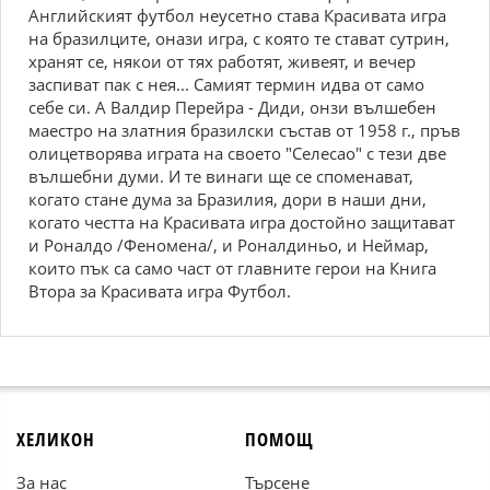
Английският футбол неусетно става Красивата игра
на бразилците, онази игра, с която те стават сутрин,
хранят се, някои от тях работят, живеят, и вечер
заспиват пак с нея... Самият термин идва от само
себе си. А Валдир Перейра - Диди, онзи вълшебен
маестро на златния бразилски състав от 1958 г., пръв
олицетворява играта на своето "Селесао" с тези две
вълшебни думи. И те винаги ще се споменават,
когато стане дума за Бразилия, дори в наши дни,
когато честта на Красивата игра достойно защитават
и Роналдо /Феномена/, и Роналдиньо, и Неймар,
които пък са само част от главните герои на Книга
Втора за Красивата игра Футбол.
ХЕЛИКОН
ПОМОЩ
За нас
Търсене