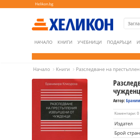
Helikon.bg
НАЧАЛО
КНИГИ
УЧЕБНИЦИ
ПОДАРЪЦИ
И
Начало
Книги
Разследване на престъпле
Разслед
чужден
Автор:
Браним
Коментари: 0
Издател
Брой стра