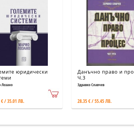
емите юридически
Данъчно право и пр
теми
Ч.3
 Лозано
Здравко Славчев
 € / 35.01 ЛВ.
28.35 € / 55.45 ЛВ.