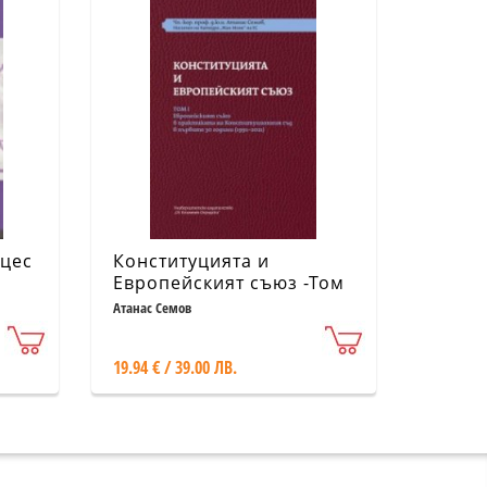
оцес
Конституцията и
Европейският съюз -Том
1. Европейският съюз в
Атанас Семов
практиката на
Конституционния съд в
19.94 € / 39.00 ЛВ.
първите 30 г. (1991-
2021): Комплект от три
части.